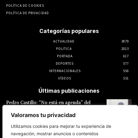
POLÍTICA DE COOKIES
POLÍTICA DE PRIVACIDAD
Categorías populares
ACTUALIDAD
3879
POLITICA
2013
PORTADA
617
DEPORTES
577
INTERNACIONALES
556
VÍDEOS
531
Últimas publicaciones
Pedro Castillo: “No está en agenda” del
Gobierno el indulto al expresidente, declaró
Luis Galarreta
Valoramos tu privacidad
10 de agosto de 2026
Utilizamos cookies para mejorar tu experiencia de
navegación, mostrar anuncios o contenidos
Keiko Fujimori ofrece «escudo total» a la