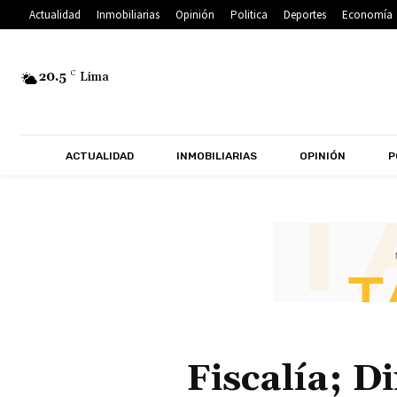
Actualidad
Inmobiliarias
Opinión
Politica
Deportes
Economía
20.5
C
Lima
ACTUALIDAD
INMOBILIARIAS
OPINIÓN
P
Fiscalía; D