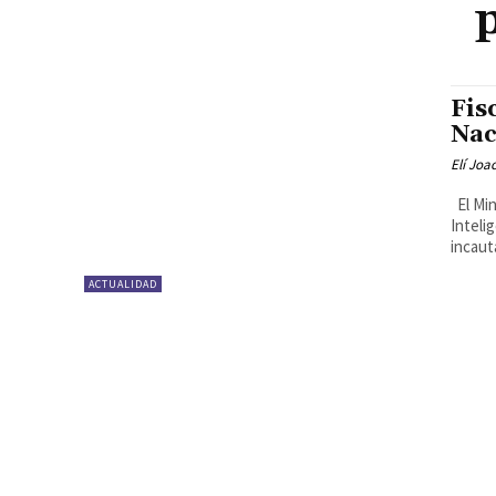
Fis
Nac
Elí Joa
El Ministerio Público intervino hoy la sede de la Dirección Nacional de
Inteli
incauta
ACTUALIDAD