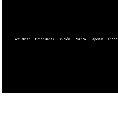
Se te ha enviado una contraseña por correo electrónico.
Recuperación de contraseña
Recupera tu contraseña
tu correo electrónico
Se te ha enviado una contraseña por correo electrónico.
Actualidad
Inmobiliarias
Opinión
Politica
Deportes
Econo
19.9
C
Lima
viernes, agosto 7, 2026
ACTUALIDAD
INMOBILIARIAS
OPINIÓN