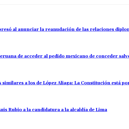
resó al anunciar la reanudación de las relaciones diplo
 peruana de acceder al pedido mexicano de conceder sal
s similares a los de López Aliaga: La Constitución está 
uis Rubio a la candidatura a la alcaldía de Lima