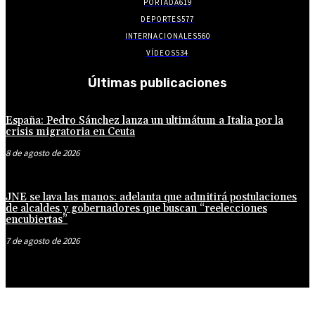
PORTADA
619
DEPORTES
577
INTERNACIONALES
560
VÍDEOS
534
Últimas publicaciones
España: Pedro Sánchez lanza un ultimátum a Italia por la
crisis migratoria en Ceuta
8 de agosto de 2026
JNE se lava las manos: adelanta que admitirá postulaciones
de alcaldes y gobernadores que buscan “reelecciones
encubiertas”
7 de agosto de 2026