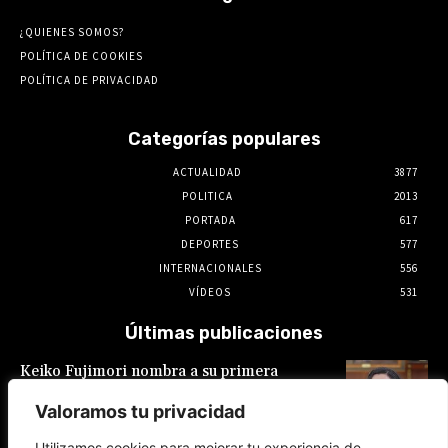
¿QUIENES SOMOS?
POLÍTICA DE COOKIES
POLÍTICA DE PRIVACIDAD
Categorías populares
ACTUALIDAD
3877
POLITICA
2013
PORTADA
617
DEPORTES
577
INTERNACIONALES
556
VÍDEOS
531
Últimas publicaciones
Keiko Fujimori nombra a su primera
presidente de EsSalud, aunque en calidad de
encargada: es Hilda Sandoval Cornejo
Valoramos tu privacidad
9 de agosto de 2026
Utilizamos cookies para mejorar tu experiencia de