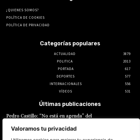
¿QUIENES SOMOS?
POLÍTICA DE COOKIES
POLÍTICA DE PRIVACIDAD
Categorías populares
ACTUALIDAD
3879
POLITICA
2013
PORTADA
617
DEPORTES
577
INTERNACIONALES
556
VÍDEOS
531
Últimas publicaciones
Pedro Castillo: “No está en agenda” del
Gobierno el indulto al expresidente, declaró
Luis Galarreta
Valoramos tu privacidad
10 de agosto de 2026
Utilizamos cookies para mejorar tu experiencia de