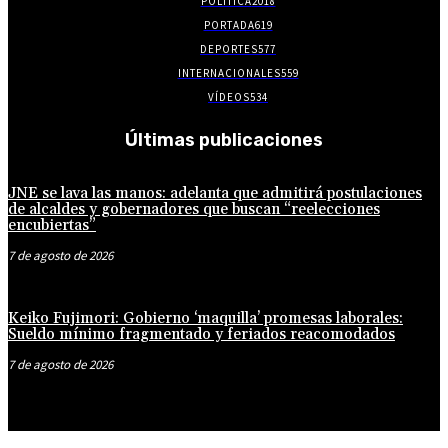
POLITICA
2018
PORTADA
619
DEPORTES
577
INTERNACIONALES
559
VÍDEOS
534
Últimas publicaciones
JNE se lava las manos: adelanta que admitirá postulaciones
de alcaldes y gobernadores que buscan “reelecciones
encubiertas”
7 de agosto de 2026
Keiko Fujimori: Gobierno ‘maquilla’ promesas laborales:
Sueldo mínimo fragmentado y feriados reacomodados
7 de agosto de 2026