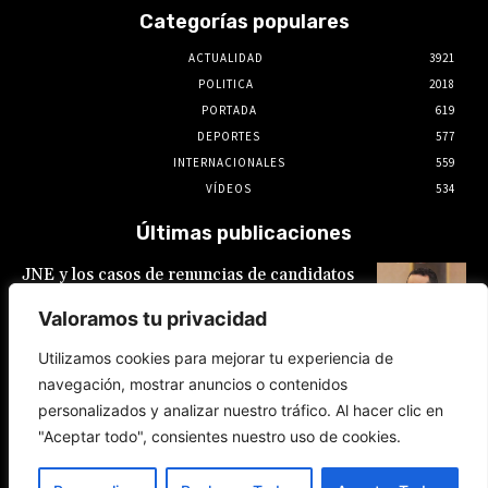
Categorías populares
ACTUALIDAD
3921
POLITICA
2018
PORTADA
619
DEPORTES
577
INTERNACIONALES
559
VÍDEOS
534
Últimas publicaciones
JNE y los casos de renuncias de candidatos
a alcaldes similares a los de López Aliaga: La
Constitución está por encima del reglamento
Valoramos tu privacidad
6 de agosto de 2026
Utilizamos cookies para mejorar tu experiencia de
navegación, mostrar anuncios o contenidos
Rafael López Aliaga recibe sin rubor la
personalizados y analizar nuestro tráfico. Al hacer clic en
renuncia de Luis Rubio a la candidatura a la
alcaldía de Lima
"Aceptar todo", consientes nuestro uso de cookies.
5 de agosto de 2026