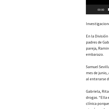
e
v
00:00
í
d
Investigacion
e
o
En la Divisió
padres de Gab
pareja, Ramir
embarazo.
Samuel Sevilla
mes de junio,
al enterarse 
Gabriela, Rita
drogas. “Ella
clínica porqu