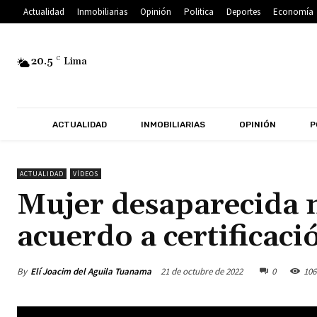
Actualidad
Inmobiliarias
Opinión
Politica
Deportes
Economía
20.5
C
Lima
ACTUALIDAD
INMOBILIARIAS
OPINIÓN
P
ACTUALIDAD
VÍDEOS
Mujer desaparecida 
acuerdo a certificac
By
Elí Joacim del Aguila Tuanama
21 de octubre de 2022
0
106