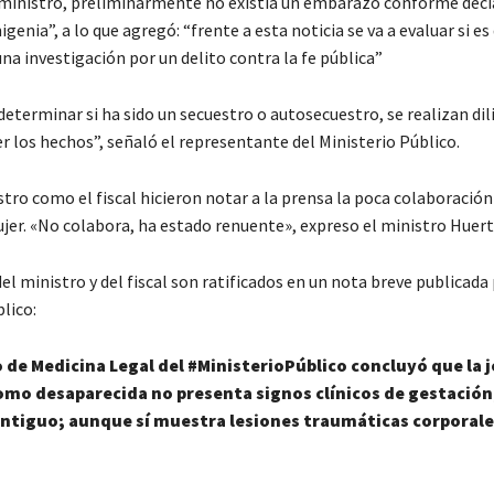
 ministro, preliminarmente no existía un embarazo conforme decí
genia”, a lo que agregó: “frente a esta noticia se va a evaluar si es
a investigación por un delito contra la fe pública”
eterminar si ha sido un secuestro o autosecuestro, se realizan dil
r los hechos”, señaló el representante del Ministerio Público.
tro como el fiscal hicieron notar a la prensa la poca colaboración
jer. «No colabora, ha estado renuente», expreso el ministro Huert
el ministro y del fiscal son ratificados en un nota breve publicada 
lico:
o de Medicina Legal del #MinisterioPúblico concluyó que la 
mo desaparecida no presenta signos clínicos de gestación
antiguo; aunque sí muestra lesiones traumáticas corporale