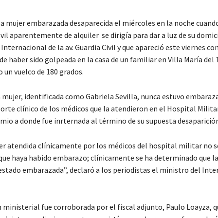
 la mujer embarazada desaparecida el miércoles en la noche cuand
il aparentemente de alquiler se dirigía para dar a luz de su domici
a Internacional de la av. Guardia Civil y que apareció este viernes co
e haber sido golpeada en la casa de un familiar en Villa María del 
o un vuelco de 180 grados.
a mujer, identificada como Gabriela Sevilla, nunca estuvo embaraz
orte clínico de los médicos que la atendieron en el Hospital Milita
mio a donde fue inrternada al término de su supuesta desaparición
er atendida clínicamente por los médicos del hospital militar no s
ue haya habido embarazo; clínicamente se ha determinado que la
stado embarazada”, declaró a los periodistas el ministro del Inter
 ministerial fue corroborada por el fiscal adjunto, Paulo Loayza, 