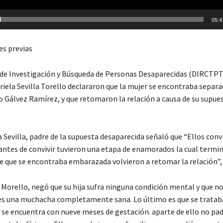
05:4
es previas
n de Investigación y Búsqueda de Personas Desaparecidas (DIRCTPT
riela Sevilla Torello declararon que la mujer se encontraba separa
o Gálvez Ramírez, y que retomaron la relación a causa de su supue
 Sevilla, padre de la supuesta desaparecida señaló que “Ellos conv
 antes de convivir tuvieron una etapa de enamorados la cual termi
de que se encontraba embarazada volvieron a retomar la relación”,
 Morello, negó que su hija sufra ninguna condición mental y que no
 es una muchacha completamente sana. Lo último es que se trataba
e se encuentra con nueve meses de gestación. aparte de ello no pa