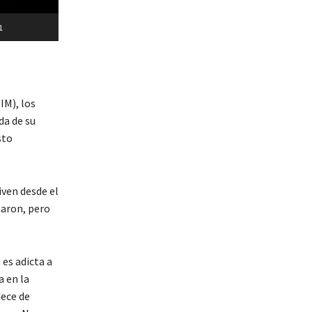
1
IM), los
da de su
sto
iven desde el
naron, pero
 es adicta a
 en la
dece de