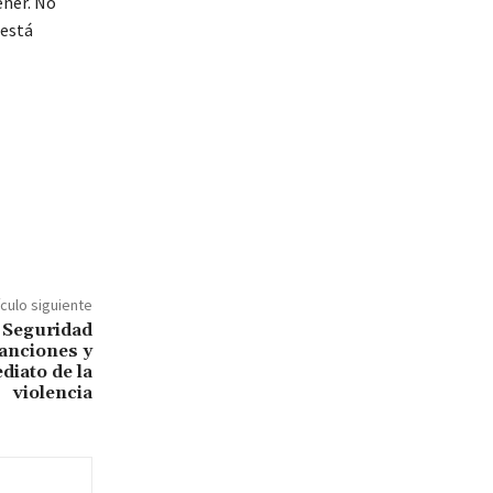
ener. No
 está
ículo siguiente
e Seguridad
anciones y
diato de la
violencia