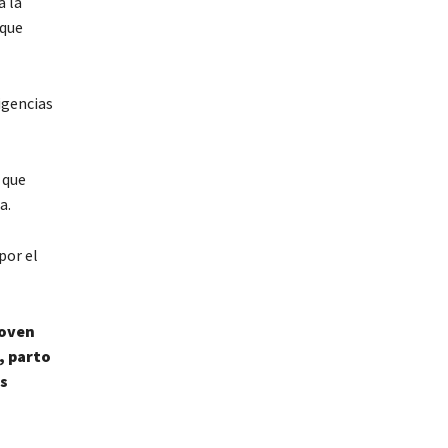
a la
 que
igencias
 que
a.
por el
joven
, parto
s