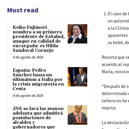
Must read
El caso de
un automóv
Keiko Fujimori
a la Clínic
nombra a su primera
aparentes d
presidente de EsSalud,
aunque en calidad de
su bebé, di
encargada: es Hilda
Sandoval Cornejo
Resulta que l
9 de agosto de 2026
acuerdo al rep
España: Pedro
María, nosoco
Sánchez lanza un
ultimátum a Italia por
la crisis migratoria en
“Después de s
Ceuta
determinado q
8 de agosto de 2026
señora no ha e
Huerta.
JNE se lava las manos:
adelanta que admitirá
postulaciones de
La declaración
alcaldes y
gobernadores que