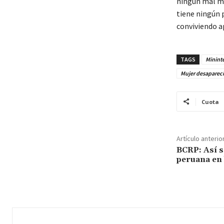
ningún mal me
tiene ningún 
conviviendo ap
TAGS
Minint
Mujer desapareci
Cuota
Artículo anterio
BCRP: Así s
peruana en 