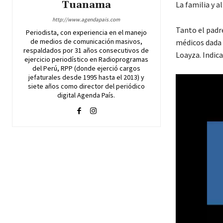
Tuanama
La familia y a
http://www.agendapais.com
Tanto el padre
Periodista, con experiencia en el manejo
de medios de comunicación masivos,
médicos dada a
respaldados por 31 años consecutivos de
Loayza. Indic
ejercicio periodístico en Radioprogramas
del Perú, RPP (donde ejerció cargos
jefaturales desde 1995 hasta el 2013) y
R
siete años como director del periódico
e
digital Agenda País.
p
r
o
d
u
c
t
o
r
d