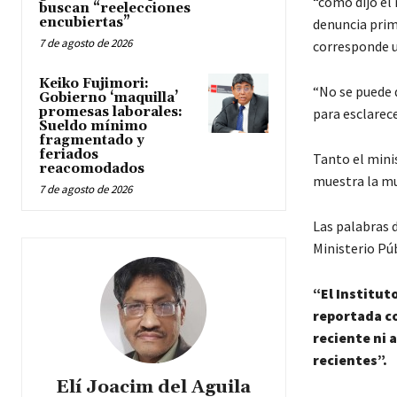
“como dijo el
buscan “reelecciones
encubiertas”
denuncia primi
7 de agosto de 2026
corresponde un
Keiko Fujimori:
“No se puede d
Gobierno ‘maquilla’
promesas laborales:
para esclarece
Sueldo mínimo
fragmentado y
feriados
Tanto el minis
reacomodados
muestra la mu
7 de agosto de 2026
Las palabras d
Ministerio Púb
“El Institut
reportada co
reciente ni 
recientes”.
Elí Joacim del Aguila