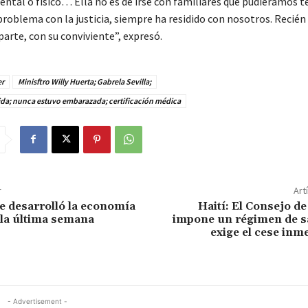
ntal o físico… Ella no es de irse con familiares que pudiéramos t
problema con la justicia, siempre ha residido con nosotros. Recién
arte, con su conviviente”, expresó.
er
Minisftro Willy Huerta; Gabrela Sevilla;
da; nunca estuvo embarazada; certificación médica
r
Art
e desarrolló la economía
Haití: El Consejo d
la última semana
impone un régimen de s
exige el cese inme
- Advertisement -