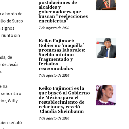
postulaciones de
alcaldes y
gobernadores que
o a bordo de
buscan “reelecciones
lio de Surco
encubiertas”
n signos
7 de agosto de 2026
Triunfo sin
Keiko Fujimori:
Gobierno ‘maquilla’
promesas laborales:
Sueldo mínimo
ada, de
fragmentado y
r de Jesús
feriados
reacomodados
.
7 de agosto de 2026
e ha
Keiko Fujimori es la
 señorita o
que buscó al Gobierno
de México para el
ior, Willy
restablecimiento de
relaciones, reveló
Claudia Sheinbaum
7 de agosto de 2026
quien señaló