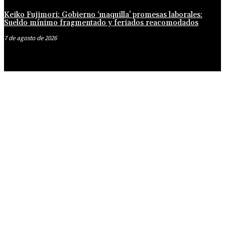
Keiko Fujimori: Gobierno ‘maquilla’ promesas laborales:
Sueldo mínimo fragmentado y feriados reacomodados
7 de agosto de 2026