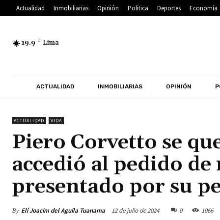
Actualidad
Inmobiliarias
Opinión
Politica
Deportes
Economía
19.9
C
Lima
ACTUALIDAD
INMOBILIARIAS
OPINIÓN
P
ACTUALIDAD
VIDA
Piero Corvetto se qu
accedió al pedido de
presentado por su p
By
Elí Joacim del Aguila Tuanama
12 de julio de 2024
0
1066