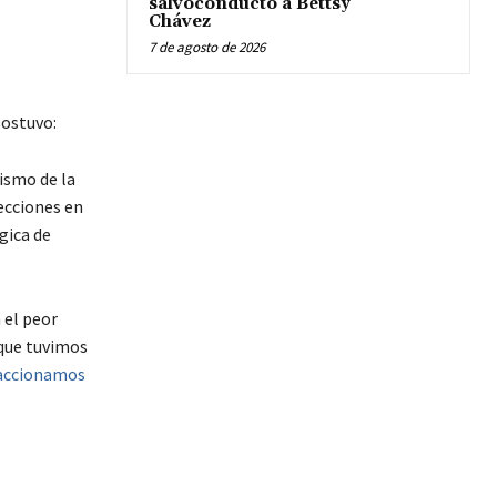
salvoconducto a Bettsy
Chávez
7 de agosto de 2026
sostuvo:
ismo de la
lecciones en
gica de
 el peor
 que tuvimos
eaccionamos