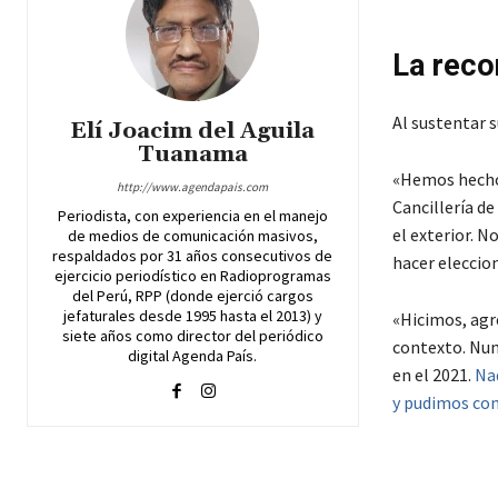
La reco
Al sustentar 
Elí Joacim del Aguila
Tuanama
«Hemos hecho 
http://www.agendapais.com
Cancillería de
Periodista, con experiencia en el manejo
el exterior. 
de medios de comunicación masivos,
respaldados por 31 años consecutivos de
hacer eleccion
ejercicio periodístico en Radioprogramas
del Perú, RPP (donde ejerció cargos
jefaturales desde 1995 hasta el 2013) y
«Hicimos, agre
siete años como director del periódico
contexto. Nun
digital Agenda País.
en el 2021.
Nad
y pudimos cont