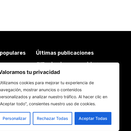
 populares
Últimas publicaciones
JNE se lava las manos: adelanta
3925
que admitirá postulaciones de
Valoramos tu privacidad
2018
alcaldes y gobernadores que
buscan “reelecciones
619
Utilizamos cookies para mejorar tu experiencia de
encubiertas”
577
navegación, mostrar anuncios o contenidos
7 de agosto de 2026
559
personalizados y analizar nuestro tráfico. Al hacer clic en
534
Keiko Fujimori: Gobierno
"Aceptar todo", consientes nuestro uso de cookies.
‘maquilla’ promesas laborales:
Sueldo mínimo fragmentado y
feriados reacomodados
Personalizar
Rechazar Todas
Aceptar Todas
7 de agosto de 2026