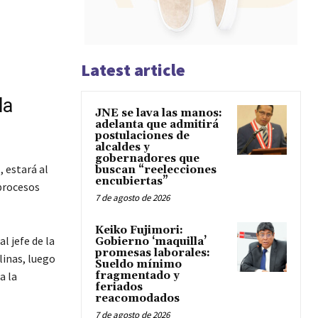
Latest article
la
JNE se lava las manos:
adelanta que admitirá
postulaciones de
alcaldes y
gobernadores que
 estará al
buscan “reelecciones
encubiertas”
 procesos
7 de agosto de 2026
Keiko Fujimori:
l jefe de la
Gobierno ‘maquilla’
promesas laborales:
linas, luego
Sueldo mínimo
a la
fragmentado y
feriados
reacomodados
7 de agosto de 2026