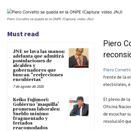
Piero Corvetto se queda en la ONPE (Captura: video JNJ)
Must read
Piero C
JNE se lava las manos:
reconsi
adelanta que admitirá
postulaciones de
alcaldes y
Piero Corvett
gobernadores que
buscan “reelecciones
frente de la e
encubiertas”
electorales, e
7 de agosto de 2026
El pleno de la
Keiko Fujimori:
Gobierno ‘maquilla’
Oficina Nacio
promesas laborales:
de escuchar s
Sueldo mínimo
fragmentado y
resolución que
feriados
reacomodados