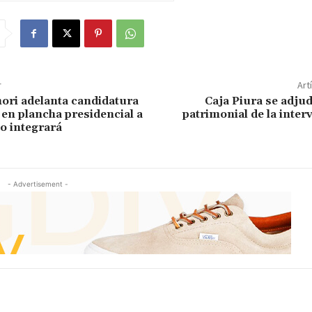
r
Art
ori adelanta candidatura
Caja Piura se adju
 en plancha presidencial a
patrimonial de la inter
no integrará
- Advertisement -