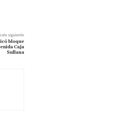
ículo siguiente
dicó bloque
venida Caja
Sullana