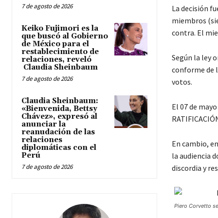
7 de agosto de 2026
La decisión f
miembros (siet
Keiko Fujimori es la
contra. El mi
que buscó al Gobierno
de México para el
restablecimiento de
Según la ley o
relaciones, reveló
Claudia Sheinbaum
conforme de lo
7 de agosto de 2026
votos.
Claudia Sheinbaum:
El 07 de mayo 
«Bienvenida, Bettsy
Chávez», expresó al
RATIFICACIÓN/
anunciar la
reanudación de las
relaciones
En cambio, en
diplomáticas con el
Perú
la audiencia 
7 de agosto de 2026
discordia y re
Piero Corvetto se