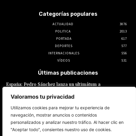
Categorías populares
ACTUALIDAD
3876
POLITICA
2013
PORTADA
617
DEPORTES
577
INTERNACIONALES
556
VÍDEOS
531
Últimas publicaciones
España: Pedro Sánchez lanza un ultimátum a
Italia por la crisis migratoria en Ceuta
Valoramos tu privacidad
8 de agosto de 2026
Utilizamos cookies para mejorar tu experiencia de
navegación, mostrar anuncios o contenidos
JNE se lava las manos: adelanta que admitirá
personalizados y analizar nuestro tráfico. Al hacer clic en
postulaciones de alcaldes y gobernadores
que buscan “reelecciones encubiertas”
"Aceptar todo", consientes nuestro uso de cookies.
7 de agosto de 2026