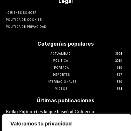
Legal
¿QUIENES SOMOS?
POLÍTICA DE COOKIES
POLÍTICA DE PRIVACIDAD
Categorías populares
ACTUALIDAD
3924
POLITICA
2018
PORTADA
619
DEPORTES
577
INTERNACIONALES
559
VÍDEOS
534
Últimas publicaciones
Keiko Fujimori es la que buscó al Gobierno
de México para el restablecimiento de
relaciones, reveló Claudia Sheinbaum
Valoramos tu privacidad
7 de agosto de 2026