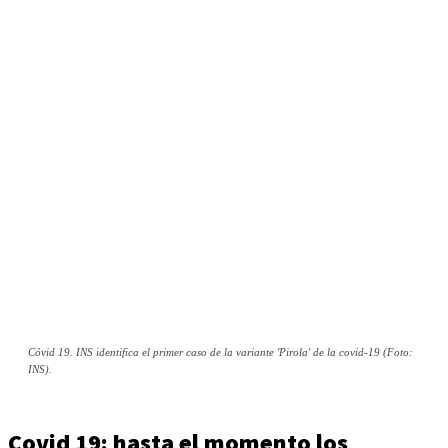
Cóvid 19. INS identifica el primer caso de la variante 'Pirola' de la covid-19 (Foto:
INS).
Covid 19: hasta el momento los