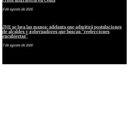
crisis migratoria en Ceuta
8 de agosto de 2026
JNE se lava las manos: adelanta que admitirá postulaciones
de alcaldes y gobernadores que buscan “reelecciones
encubiertas”
7 de agosto de 2026