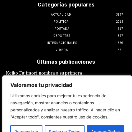
Categorías populares
ACTUALIDAD
3877
POLITICA
2013
PORTADA
617
DEPORTES
577
INTERNACIONALES
556
VÍDEOS
531
Últimas publicaciones
Keiko Fujimori nombra a su primera
presidente de EsSalud, aunque en calidad de
encargada: es Hilda Sandoval Cornejo
Valoramos tu privacidad
9 de agosto de 2026
Utilizamos cookies para mejorar tu experiencia de
navegación, mostrar anuncios o contenidos
España: Pedro Sánchez lanza un ultimátum a
personalizados y analizar nuestro tráfico. Al hacer clic en
Italia por la crisis migratoria en Ceuta
"Aceptar todo", consientes nuestro uso de cookies.
8 de agosto de 2026
Personalizar
Rechazar Todas
Aceptar Todas