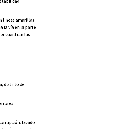
estabilidad
n líneas amarillas
a la vía en la parte
e encuentran las
, distrito de
errores
corrupción, lavado