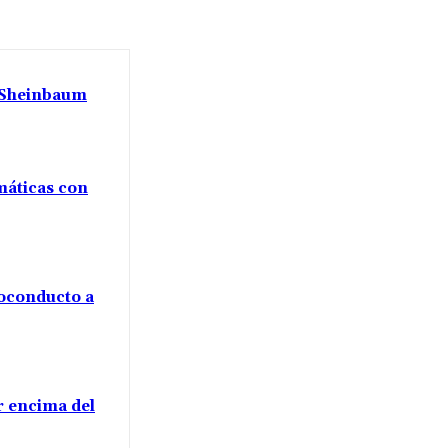
a Sheinbaum
máticas con
voconducto a
or encima del