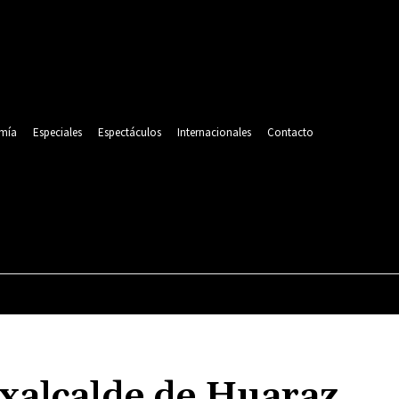
mía
Especiales
Espectáculos
Internacionales
Contacto
POLITICA
DEPORTES
ECONOMÍA
ESPECIALES
exalcalde de Huaraz,