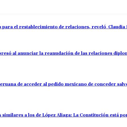
o para el restablecimiento de relaciones, reveló Claudi
resó al anunciar la reanudación de las relaciones diplo
 peruana de acceder al pedido mexicano de conceder sal
 similares a los de López Aliaga: La Constitución está p