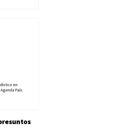
dístico en
 Agenda País.
 presuntos