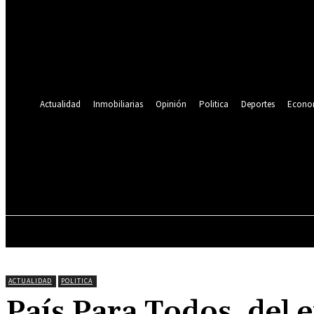
Se te ha enviado una contraseña por correo electrónico.
Recuperación de contraseña
Recupera tu contraseña
tu correo electrónico
Se te ha enviado una contraseña por correo electrónico.
Actualidad
Inmobiliarias
Opinión
Politica
Deportes
Econo
21.9
C
Lima
viernes, agosto 7, 2026
ACTUALIDAD
INMOBILIARIAS
OPINIÓN
ACTUALIDAD
POLITICA
País Para Todos, del 