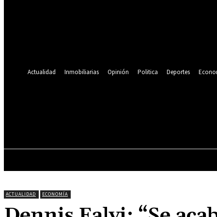
Se te ha enviado una contraseña por correo electrónico.
Recuperación de contraseña
Recupera tu contraseña
tu correo electrónico
Se te ha enviado una contraseña por correo electrónico.
Actualidad
Inmobiliarias
Opinión
Politica
Deportes
Econo
19.9
C
Lima
jueves, agosto 6, 2026
ACTUALIDAD
INMOBILIARIAS
OPINIÓN
ACTUALIDAD
ECONOMÍA
Dennis Falvi: “Se acab