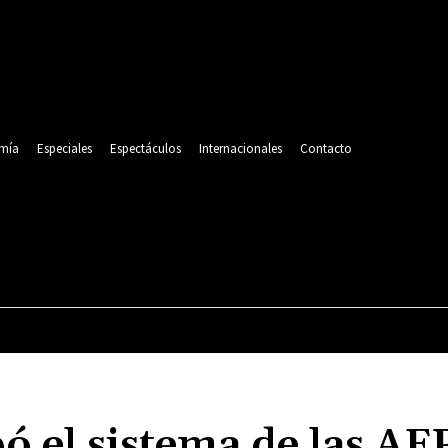
mía
Especiales
Espectáculos
Internacionales
Contacto
POLITICA
DEPORTES
ECONOMÍA
ESPECIALES
ó el sistema de las AF