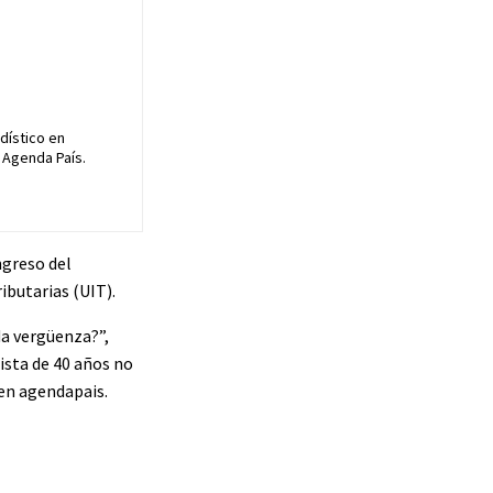
dístico en
 Agenda País.
ngreso del
ibutarias (UIT).
da vergüenza?”,
nista de 40 años no
 en agendapais.