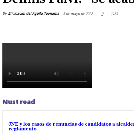
By
Elí Joacim del Aguila Tuanama
5 de mayo de 2022
0
1189
Must read
JNE y los casos de renuncias de candidatos a alcaldes
reglamento