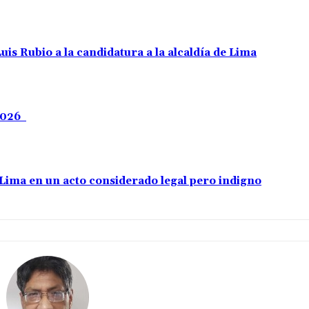
uis Rubio a la candidatura a la alcaldía de Lima
 2026
e Lima en un acto considerado legal pero indigno