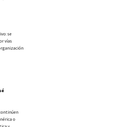
vo: se
or vías
 organización
sé
 continúen
nérica o
ica y