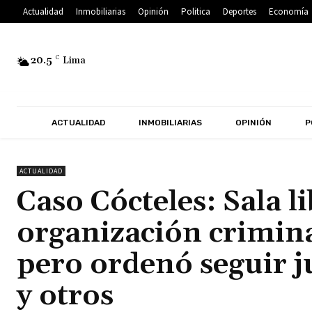
Actualidad
Inmobiliarias
Opinión
Politica
Deportes
Economía
20.5
C
Lima
ACTUALIDAD
INMOBILIARIAS
OPINIÓN
P
ACTUALIDAD
Caso Cócteles: Sala l
organización crimin
pero ordenó seguir j
y otros