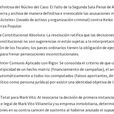
finitiva del Núcleo del Caso: El fallo de la Segunda Sala Penal de 
erra y archiva de manera definitiva e irrevocable las acusaciones 
ócteles» (lavado de activos y organización criminal) contra Keiko 
erza Popular.
 Constitucional Absoluta: La resolución ratifica que las decisiones
onstitucional no son sugerencias ni están sujetas a la interpretaci
n de los fiscales; los jueces ordinarios tienen la obligación de eje
para frenar persecuciones inconstitucionales.
 Inter Comunis Aplicado con Rigor: Se consolida el criterio de que 
 atipicidad de un hecho matriz (financiamiento de campañas), el ar
automáticamente a todos los coimputados (falsos aportantes, diri
ítico como persona jurídica) por existir una identidad objetiva de 
Total para Mark Vito: Al revocarse la decisión de primera instancia
te legal de Mark Vito Villanella y su empresa inmobiliaria, determ
iones en su contra carecen de sustento al haberse anulado el supue