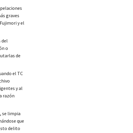
Apelaciones
más graves
Fujimori y el
 del
ón o
cutarlas de
cuando el TC
chivo
gentes y al
la razón
, se limpia
inándose que
sto delito