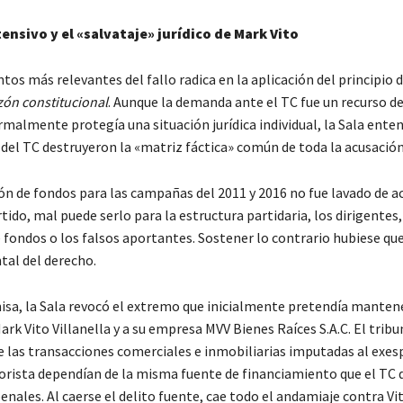
tensivo y el «salvataje» jurídico de Mark Vito
tos más relevantes del fallo radica en la aplicación del principio 
zón constitucional
. Aunque la demanda ante el TC fue un recurso d
malmente protegía una situación jurídica individual, la Sala enten
el TC destruyeron la «matriz fáctica» común de toda la acusación
ión de fondos para las campañas del 2011 y 2016 no fue lavado de a
artido, mal puede serlo para la estructura partidaria, los dirigentes,
 fondos o los falsos aportantes. Sostener lo contrario hubiese qu
tal del derecho.
isa, la Sala revocó el extremo que inicialmente pretendía manten
rk Vito Villanella y a su empresa MVV Bienes Raíces S.A.C. El tribu
 las transacciones comerciales e inmobiliarias imputadas al exes
morista dependían de la misma fuente de financiamiento que el TC d
nales. Al caerse el delito fuente, cae todo el andamiaje contra Vi