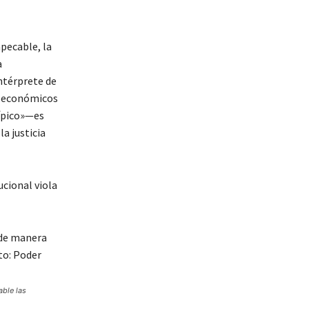
mpecable, la
a
ntérprete de
s económicos
típico»—es
a justicia
ucional viola
able las