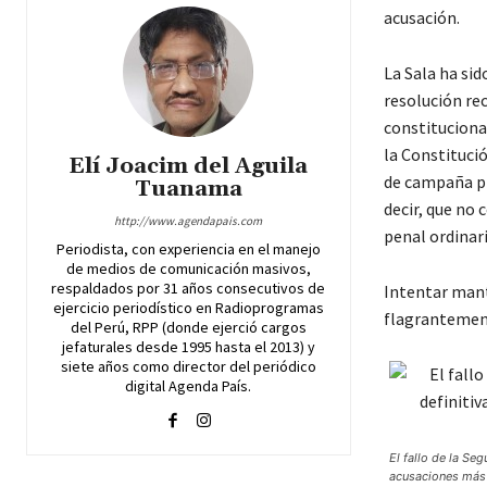
acusación.
La Sala ha sid
resolución rec
constituciona
la Constituci
Elí Joacim del Aguila
de campaña pr
Tuanama
decir, que no 
http://www.agendapais.com
penal ordinari
Periodista, con experiencia en el manejo
de medios de comunicación masivos,
respaldados por 31 años consecutivos de
Intentar mant
ejercicio periodístico en Radioprogramas
flagrantemente
del Perú, RPP (donde ejerció cargos
jefaturales desde 1995 hasta el 2013) y
siete años como director del periódico
digital Agenda País.
El fallo de la Se
acusaciones más 