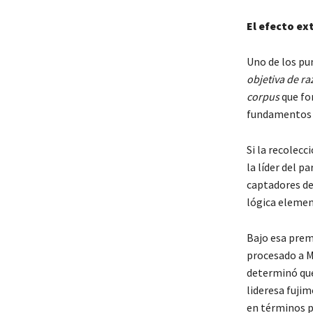
El efecto ex
Uno de los pun
objetiva de ra
corpus
que for
fundamentos d
Si la recolecc
la líder del p
captadores de
lógica elemen
Bajo esa prem
procesado a Ma
determinó que
lideresa fuji
en términos pe