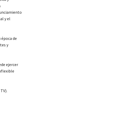
a
onunciamiento
l y el
u época de
tes y
ede ejercer
nflexible