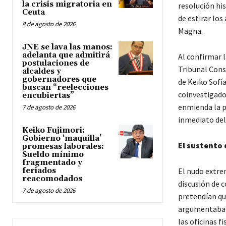
la crisis migratoria en
resolución hi
Ceuta
de estirar los
8 de agosto de 2026
Magna.
JNE se lava las manos:
adelanta que admitirá
Al confirmar l
postulaciones de
Tribunal Const
alcaldes y
gobernadores que
de Keiko Sofía
buscan “reelecciones
coinvestigados
encubiertas”
enmienda la pl
7 de agosto de 2026
inmediato del
Keiko Fujimori:
Gobierno ‘maquilla’
El sustento 
promesas laborales:
Sueldo mínimo
fragmentado y
feriados
El nudo extre
reacomodados
discusión de c
7 de agosto de 2026
pretendían qu
argumentaban q
las oficinas f