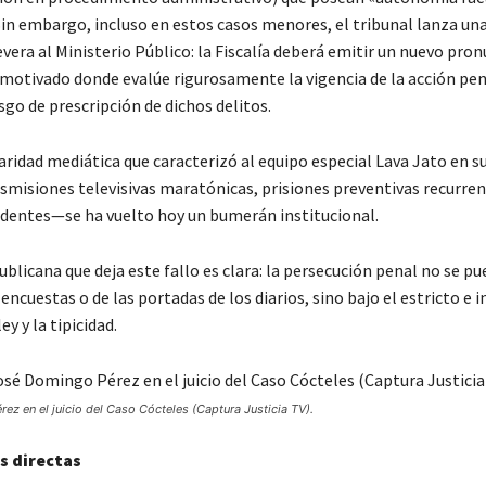
Sin embargo, incluso en estos casos menores, el tribunal lanza un
evera al Ministerio Público: la Fiscalía deberá emitir un nuevo pr
otivado donde evalúe rigurosamente la vigencia de la acción pena
go de prescripción de dichos delitos.
aridad mediática que caracterizó al equipo especial Lava Jato en s
misiones televisivas maratónicas, prisiones preventivas recurren
ridentes—se ha vuelto hoy un bumerán institucional.
ublicana que deja este fallo es clara: la persecución penal no se pu
s encuestas o de las portadas de los diarios, sino bajo el estricto e i
ey y la tipicidad.
z en el juicio del Caso Cócteles (Captura Justicia TV).
s directas