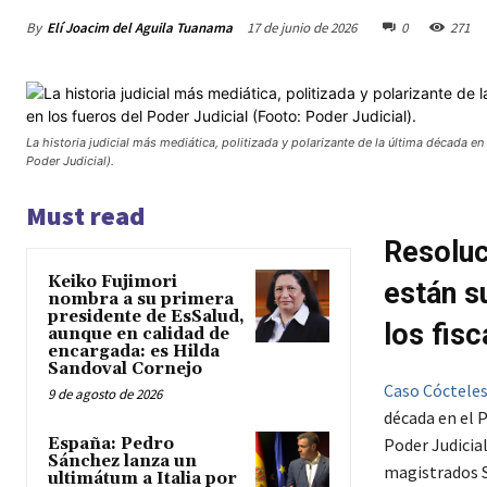
By
Elí Joacim del Aguila Tuanama
17 de junio de 2026
0
271
La historia judicial más mediática, politizada y polarizante de la última década en 
Poder Judicial).
Must read
Resoluc
Keiko Fujimori
están s
nombra a su primera
presidente de EsSalud,
los fisc
aunque en calidad de
encargada: es Hilda
Sandoval Cornejo
Caso Cóctele
9 de agosto de 2026
década en el P
España: Pedro
Poder Judicia
Sánchez lanza un
magistrados S
ultimátum a Italia por