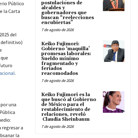
postulaciones de
erio Público
alcaldes y
e la Carta
gobernadores que
buscan “reelecciones
encubiertas”
7 de agosto de 2026
2025 del
definitivo)
Keiko Fujimori:
Gobierno ‘maquilla’
e
promesas laborales:
 que
Sueldo mínimo
fragmentado y
 futuro
feriados
acional
.
reacomodados
7 de agosto de 2026
Keiko Fujimori es la
que buscó al Gobierno
 por una
de México para el
restablecimiento de
 Pública
relaciones, reveló
Claudia Sheinbaum
edio:
7 de agosto de 2026
 regresar a
ubsanar la