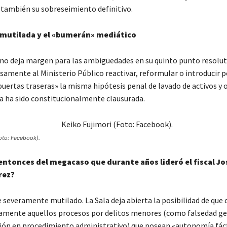
también su sobreseimiento definitivo.
 mutilada y el «bumerán» mediático
 no deja margen para las ambigüedades en su quinto punto resoluti
amente al Ministerio Público reactivar, reformular o introducir p
puertas traseras» la misma hipótesis penal de lavado de activos y
ya ha sido constitucionalmente clausurada.
oto: Facebook).
ntonces del megacaso que durante años lideró el fiscal Jo
rez?
 severamente mutilado. La Sala deja abierta la posibilidad de que
amente aquellos procesos por delitos menores (como falsedad ge
ción en procedimiento administrativo) que posean «autonomía fáct