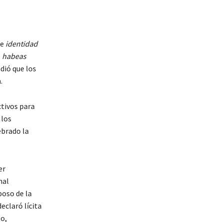
de
identidad
e
habeas
dió que los
.
ctivos para
 los
ebrado la
er
nal
poso de la
eclaró lícita
to,