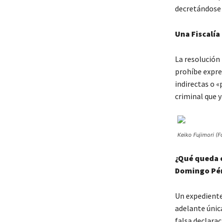
decretándose 
Una Fiscalía
La resolución
prohíbe expres
indirectas o «
criminal que 
Keiko Fujimori (F
¿Qué queda e
Domingo Pé
Un expediente
adelante únic
falsa declara