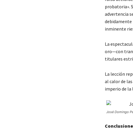
probatoria». 
advertencia s
debidamente m
inminente ries
La espectacul
oro—con trans
titulares est
La lección rep
al calor de la
imperio de la l
José Domingo Pére
Conclusione