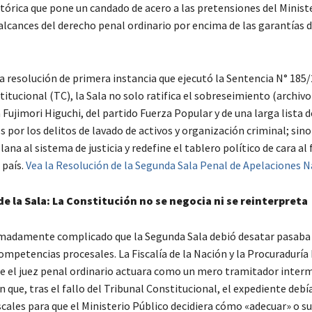
stórica que pone un candado de acero a las pretensiones del Minist
 alcances del derecho penal ordinario por encima de las garantías d
a resolución de primera instancia que ejecutó la Sentencia N° 185/
itucional (TC), la Sala no solo ratifica el sobreseimiento (archivo 
 Fujimori Higuchi, del partido Fuerza Popular y de una larga lista d
 por los delitos de lavado de activos y organización criminal; sino
ana al sistema de justicia y redefine el tablero político de cara al
 país.
Vea la Resolución de la Segunda Sala Penal de Apelaciones N
de la Sala: La Constitución no se negocia ni se reinterpreta
madamente complicado que la Segunda Sala debió desatar pasaba
ompetencias procesales. La Fiscalía de la Nación y la Procuraduría
e el juez penal ordinario actuara como un mero tramitador interm
ue, tras el fallo del Tribunal Constitucional, el expediente debía
iscales para que el Ministerio Público decidiera cómo «adecuar» o s