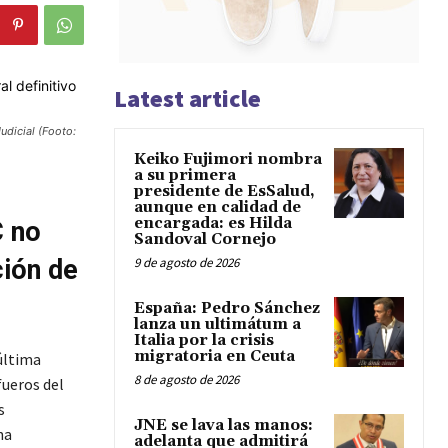
Latest article
Judicial (Footo:
Keiko Fujimori nombra
a su primera
presidente de EsSalud,
aunque en calidad de
encargada: es Hilda
C no
Sandoval Cornejo
ción de
9 de agosto de 2026
España: Pedro Sánchez
lanza un ultimátum a
Italia por la crisis
migratoria en Ceuta
 última
8 de agosto de 2026
fueros del
s
JNE se lava las manos:
na
adelanta que admitirá