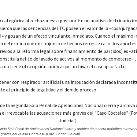
o categórica al rechazar esta postura. En un análisis doctrinario i
uerda que las sentencias del TC poseen el valor de la «cosa juzgad
l» y gozan de un efecto vinculante inmediato. Cuando el máximo i
ón determina que un conjunto de hechos (en este caso, los aporte
evios a la reforma legal sobre financiamiento de partidos) es «a
constituía delito de lavado de activos al momento de cometerse—, l
a no tiene otra opción jurídica que archivar el caso ipso facto.
ener con respirador artificial una imputación declarada inconstit
 el principio de legalidad y el debido proceso.
gunda Sala Penal de Apelaciones Nacional cierra y archiva de manera definitiva e irrevoc
graves del «Caso Cócteles» (Foto: Poder Judicial).