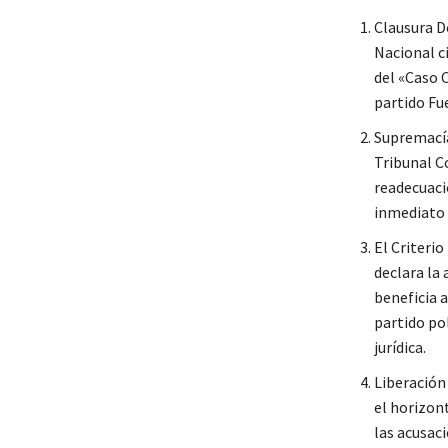
Clausura De
Nacional ci
del «Caso C
partido Fu
Supremacía
Tribunal C
readecuació
inmediato 
El Criterio
declara la
beneficia 
partido pol
jurídica.
Liberación 
el horizon
las acusac