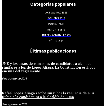
Categorías populares
ACTUALIDAD
3921
POLITICA
2018
PORTADA
619
DEPORTES
577
INTERNACIONALES
559
VÍDEOS
534
Últimas publicaciones
JNE y los casos de renuncias de candidatos a alcaldes
similares a los de López Aliaga: La Constitución está por
encima del reglamento
6 de agosto de 2026
Rafael López Aliaga recibe sin rubor la renuncia de Luis
Rubio a la candidatura a la alcaldía de Lima
5 de agosto de 2026