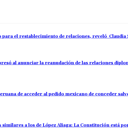
o para el restablecimiento de relaciones, reveló Claudi
resó al anunciar la reanudación de las relaciones diplo
 peruana de acceder al pedido mexicano de conceder sal
 similares a los de López Aliaga: La Constitución está p