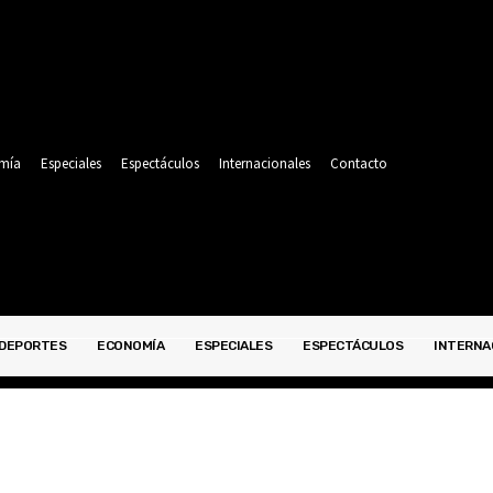
mía
Especiales
Espectáculos
Internacionales
Contacto
DEPORTES
ECONOMÍA
ESPECIALES
ESPECTÁCULOS
INTERNA
POLITICA
DEPORTES
ECONOMÍA
ESPECIALES