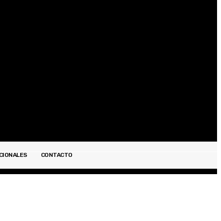
Registrarse / Unirse
CIONALES
CONTACTO
ESPECTÁCULOS
INTERNACIONALES
CONTACTO