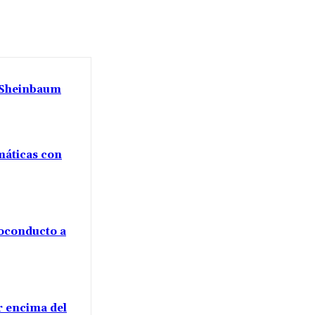
a Sheinbaum
máticas con
voconducto a
or encima del