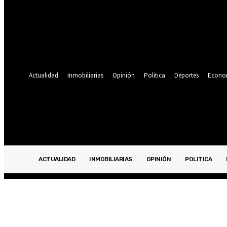
Se te ha enviado una contraseña por correo electrónico.
Recuperación de contraseña
Recupera tu contraseña
tu correo electrónico
Se te ha enviado una contraseña por correo electrónico.
Actualidad
Inmobiliarias
Opinión
Politica
Deportes
Econo
21.9
C
Lima
viernes, agosto 7, 2026
ACTUALIDAD
INMOBILIARIAS
OPINIÓN
POLITICA
ACTUALIDAD
INMOBILIARIAS
OPINIÓN