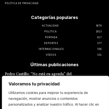
POLÍTICA DE PRIVACIDAD
Categorías populares
ACTUALIDAD
3879
POLITICA
2013
PORTADA
617
DEPORTES
577
INTERNACIONALES
556
VÍDEOS
531
Últimas publicaciones
Pedro Castillo: “No está en agenda” del
Gobierno el indulto al expresidente, declaró
Luis Galarreta
Valoramos tu privacidad
10 de agosto de 2026
Utilizamos cookies para mejorar tu experiencia de
navegación, mostrar anuncios o contenidos
Keiko Fujimori ofrece «escudo total» a la
personalizados y analizar nuestro tráfico. Al hacer clic en
Policía Nacional en la lucha contra la