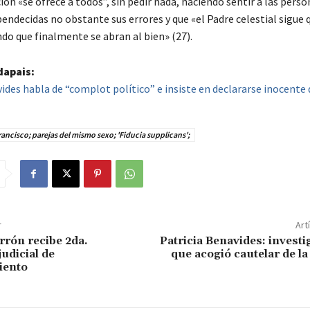
ión «se ofrece a todos”, sin pedir nada, haciendo sentir a las pers
ndecidas no obstante sus errores y que «el Padre celestial sigue 
do que finalmente se abran al bien» (27).
dapais:
ides habla de “complot político” e insiste en declararse inocente
ancisco; parejas del mismo sexo; 'Fiducia supplicans';
r
Art
rrón recibe 2da.
Patricia Benavides: investi
udicial de
que acogió cautelar de la 
iento