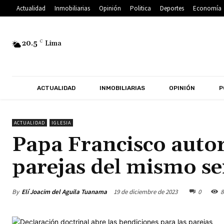
Actualidad
Inmobiliarias
Opinión
Politica
Deportes
Economía
20.5
C
Lima
ACTUALIDAD
INMOBILIARIAS
OPINIÓN
P
ACTUALIDAD
IGLESIA
Papa Francisco autor
parejas del mismo s
By
Elí Joacim del Aguila Tuanama
19 de diciembre de 2023
0
8