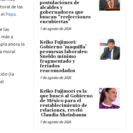
postulaciones de
toral de las
alcaldes y
gobernadores que
 el
Papa
.
buscan “reelecciones
encubiertas”
e las
7 de agosto de 2026
n más a
Keiko Fujimori:
pla ahora la
Gobierno ‘maquilla’
na moral
promesas laborales:
Sueldo mínimo
fragmentado y
feriados
reacomodados
ión (la
7 de agosto de 2026
al.
Keiko Fujimori es la
que buscó al Gobierno
de México para el
restablecimiento de
relaciones, reveló
Claudia Sheinbaum
7 de agosto de 2026