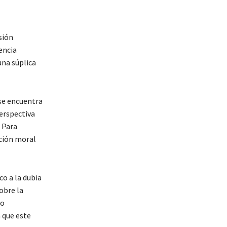
sión
encia
una súplica
 se encuentra
erspectiva
 Para
cción moral
co a la dubia
obre la
no
 que este