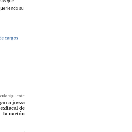
onas que
queriendo su
 de cargos
ículo siguiente
gan a jueza
exfiscal de
la nación