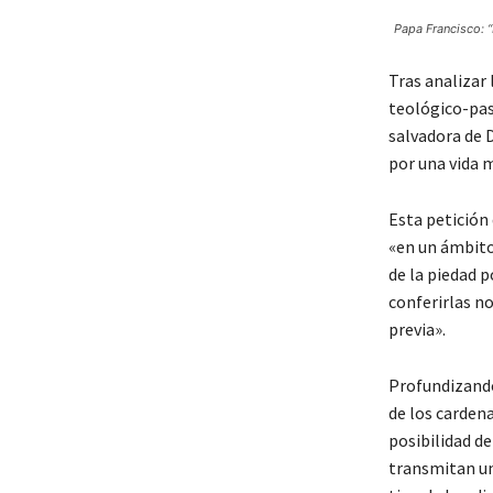
Papa Francisco: “
Tras analizar 
teológico-pas
salvadora de D
por una vida m
Esta petición
«en un ámbito
de la piedad 
conferirlas n
previa».
Profundizando 
de los cardena
posibilidad de
transmitan un