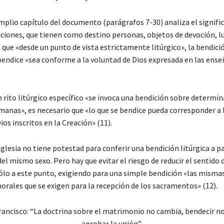
plio capítulo del documento (parágrafos 7-30) analiza el signific
iciones, que tienen como destino personas, objetos de devoción, lu
 que «desde un punto de vista estrictamente litúrgico», la bendici
 bendice «sea conforme a la voluntad de Dios expresada en las ense
 rito litúrgico específico «se invoca una bendición sobre determi
manas», es necesario que «lo que se bendice pueda corresponder a 
ios inscritos en la Creación» (11).
Iglesia no tiene potestad para conferir una bendición litúrgica a p
del mismo sexo. Pero hay que evitar el riesgo de reducir el sentido d
ólo a este punto, exigiendo para una simple bendición «las misma
orales que se exigen para la recepción de los sacramentos» (12).