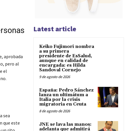
Latest article
ersonas
Keiko Fujimori nombra
a su primera
presidente de EsSalud,
Fe, aprobada
aunque en calidad de
o, pero al
encargada: es Hilda
Sandoval Cornejo
e el
9 de agosto de 2026
ano.
España: Pedro Sánchez
lanza un ultimátum a
Italia por la crisis
migratoria en Ceuta
8 de agosto de 2026
a sea
n que este
JNE se lava las manos:
adelanta que admitirá
un rito