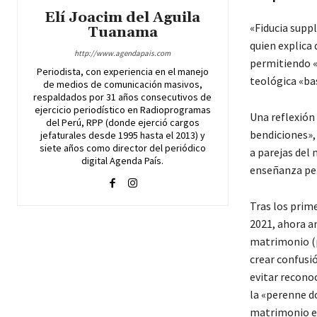
Elí Joacim del Aguila
«Fiducia suppl
Tuanama
quien explica 
http://www.agendapais.com
permitiendo «
Periodista, con experiencia en el manejo
teológica «bas
de medios de comunicación masivos,
respaldados por 31 años consecutivos de
ejercicio periodístico en Radioprogramas
Una reflexión
del Perú, RPP (donde ejerció cargos
bendiciones», 
jefaturales desde 1995 hasta el 2013) y
siete años como director del periódico
a parejas del 
digital Agenda País.
enseñanza per
Tras los prim
2021, ahora a
matrimonio (p
crear confusió
evitar recono
la «perenne do
matrimonio en