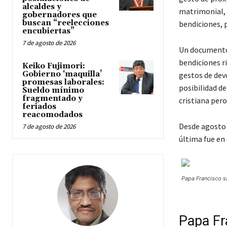
alcaldes y
matrimonial, s
gobernadores que
buscan “reelecciones
bendiciones, p
encubiertas”
7 de agosto de 2026
Un documento 
bendiciones r
Keiko Fujimori:
Gobierno ‘maquilla’
gestos de dev
promesas laborales:
posibilidad d
Sueldo mínimo
fragmentado y
cristiana per
feriados
reacomodados
Desde agosto 
7 de agosto de 2026
última fue en
Papa Francisco s
Papa Fr