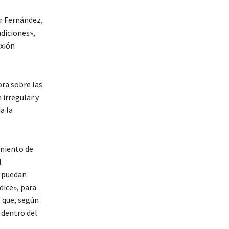
or Fernández,
ndiciones»,
exión
ora sobre las
 irregular y
a la
amiento de
l
e puedan
dice», para
 que, según
 dentro del