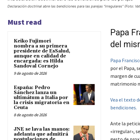
Declaración doctrinal abre las bendiciones para las parejas "irregulares” (Foto: Vat
Must read
Papa Fr
Keiko Fujimori
del mis
nombra a su primera
presidente de EsSalud,
aunque en calidad de
Papa Francisc
encargada: es Hilda
Sandoval Cornejo
por el Papa, 
9 de agosto de 2026
margen de cua
matrimonio no 
España: Pedro
Sánchez lanza un
ultimátum a Italia por
Vea el texto d
la crisis migratoria en
bendiciones.
Ceuta
8 de agosto de 2026
Ante la petici
JNE se lava las manos:
«irregular», s
adelanta que admitirá
gesto de prox
postulaciones de