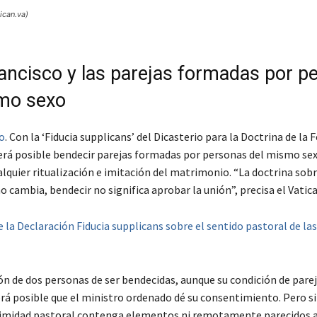
ican.va)
ancisco y las parejas formadas por p
mo sexo
o
. Con la ‘Fiducia supplicans’ del Dicasterio para la Doctrina de la 
será posible bendecir parejas formadas por personas del mismo sex
lquier ritualización e imitación del matrimonio. “La doctrina sobr
cambia, bendecir no significa aprobar la unión”, precisa el Vatic
e la Declaración Fiducia supplicans sobre el sentido pastoral de las
ón de dos personas de ser bendecidas, aunque su condición de parej
erá posible que el ministro ordenado dé su consentimiento. Pero si
imidad pastoral contenga elementos ni remotamente parecidos a 