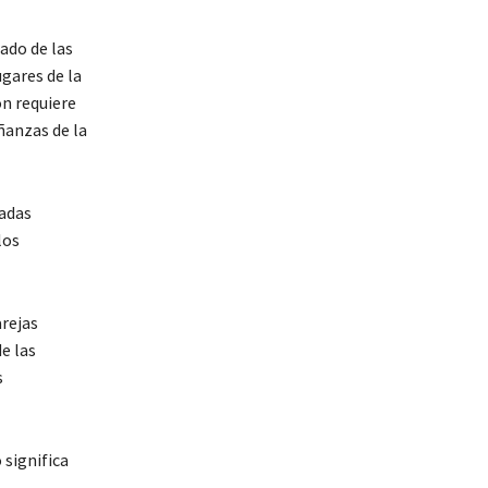
ado de las
gares de la
ón requiere
ñanzas de la
nadas
los
arejas
e las
s