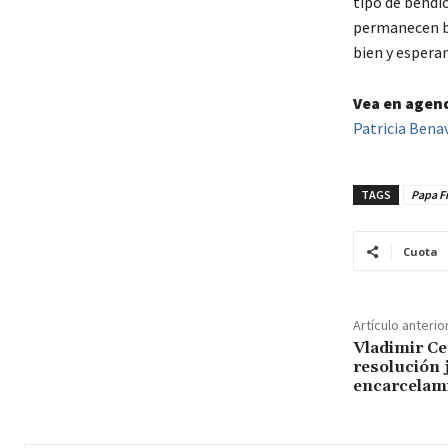
tipo de bendic
permanecen be
bien y esperan
Vea en agen
Patricia Benav
TAGS
Papa Fr
Cuota
Artículo anterio
Vladimir Ce
resolución j
encarcelam