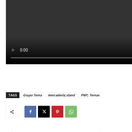
TAGS
Grupo Terna
mercadería; stand
PNP; Ternas