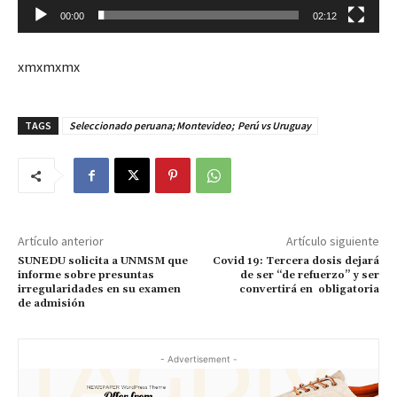
t
00:00
02:12
o
r
xmxmxmx
d
e
v
TAGS
Seleccionado peruana; Montevideo; Perú vs Uruguay
í
d
e
o
Artículo anterior
Artículo siguiente
SUNEDU solicita a UNMSM que
Covid 19: Tercera dosis dejará
informe sobre presuntas
de ser “de refuerzo” y ser
irregularidades en su examen
convertirá en obligatoria
de admisión
- Advertisement -