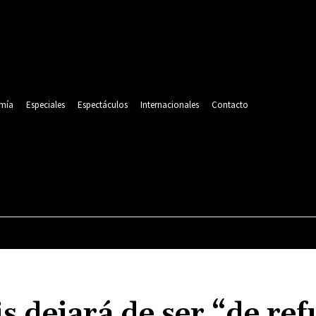
mía
Especiales
Espectáculos
Internacionales
Contacto
POLITICA
DEPORTES
ECONOMÍA
ESPECIALES
s dejará de ser “de re