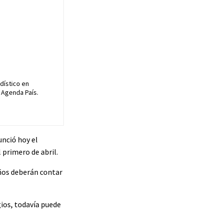
dístico en
 Agenda País.
unció hoy el
 primero de abril.
años deberán contar
gios, todavía puede