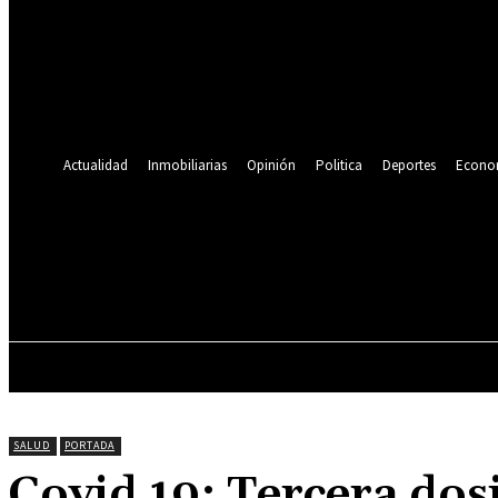
Se te ha enviado una contraseña por correo electrónico.
Recuperación de contraseña
Recupera tu contraseña
tu correo electrónico
Se te ha enviado una contraseña por correo electrónico.
Actualidad
Inmobiliarias
Opinión
Politica
Deportes
Econo
19.9
C
Lima
viernes, agosto 7, 2026
ACTUALIDAD
INMOBILIARIAS
OPINIÓN
SALUD
PORTADA
Covid 19: Tercera dosi