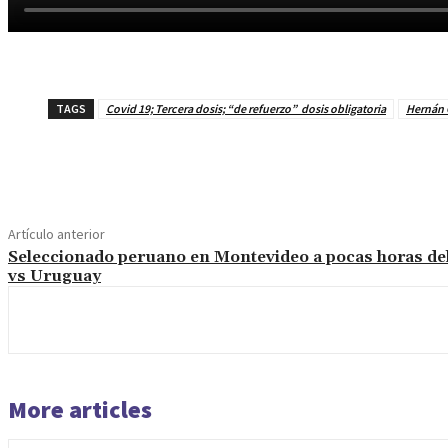
TAGS
Covid 19; Tercera dosis; “de refuerzo” dosis obligatoria
Hernán 
Cuota
Artículo anterior
Seleccionado peruano en Montevideo a pocas horas de
vs Uruguay
More articles