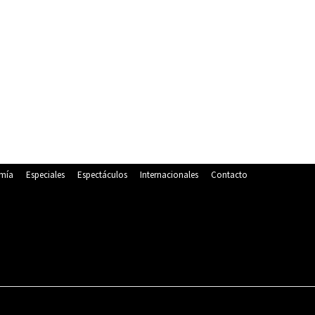
mía
Especiales
Espectáculos
Internacionales
Contacto
POLITICA
DEPORTES
ECONOMÍA
ESPECIALES