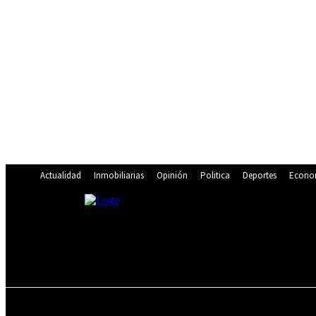
Actualidad
Inmobiliarias
Opinión
Politica
Deportes
Econo
19.9
C
Lima
sábado, agosto 8, 2026
ACTUALIDAD
INMOBILIARIAS
OPINIÓN