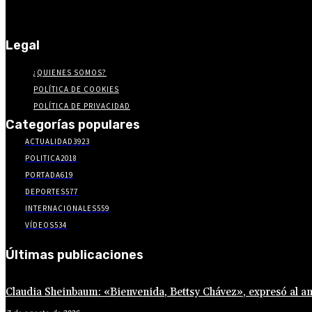
Legal
¿QUIENES SOMOS?
POLÍTICA DE COOKIES
POLÍTICA DE PRIVACIDAD
Categorías populares
ACTUALIDAD
3923
POLITICA
2018
PORTADA
619
DEPORTES
577
INTERNACIONALES
559
VÍDEOS
534
Últimas publicaciones
Claudia Sheinbaum: «Bienvenida, Bettsy Chávez», expresó al an