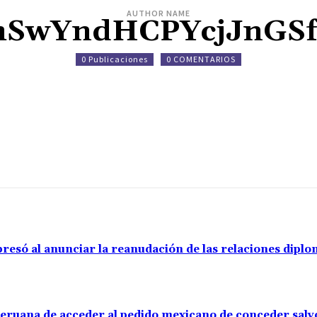
AUTHOR NAME
hSwYndHCPYcjJnGSf
0 Publicaciones
0 COMENTARIOS
resó al anunciar la reanudación de las relaciones diplo
 peruana de acceder al pedido mexicano de conceder sal