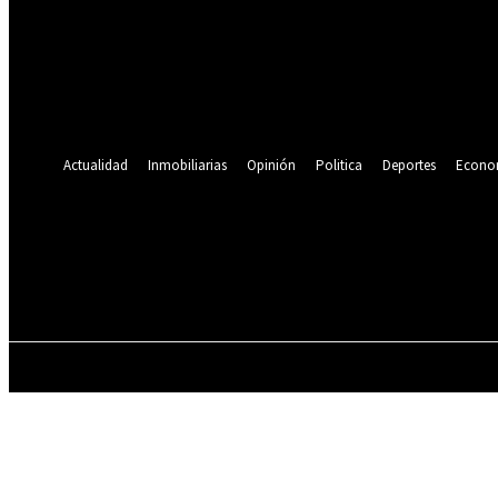
Se te ha enviado una contraseña por correo electrónico.
Recuperación de contraseña
Recupera tu contraseña
tu correo electrónico
Se te ha enviado una contraseña por correo electrónico.
Actualidad
Inmobiliarias
Opinión
Politica
Deportes
Econo
21.4
C
Lima
viernes, agosto 7, 2026
ACTUALIDAD
INMOBILIARIAS
OPINIÓN