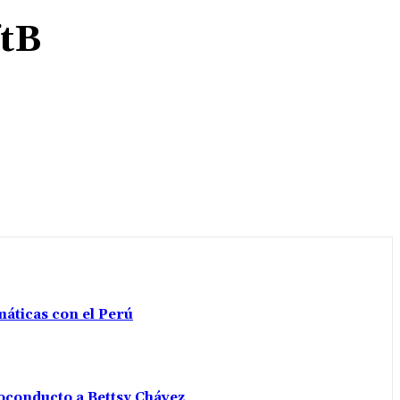
tB
máticas con el Perú
voconducto a Bettsy Chávez