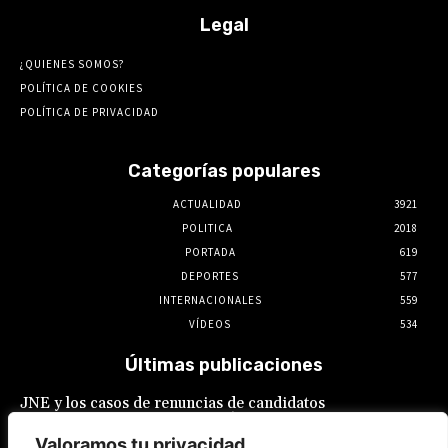
Legal
¿QUIENES SOMOS?
POLÍTICA DE COOKIES
POLÍTICA DE PRIVACIDAD
Categorías populares
ACTUALIDAD
3921
POLITICA
2018
PORTADA
619
DEPORTES
577
INTERNACIONALES
559
VÍDEOS
534
Últimas publicaciones
JNE y los casos de renuncias de candidatos
a alcaldes similares a los de López Aliaga: La
Constitución está por encima del reglamento
Valoramos tu privacidad