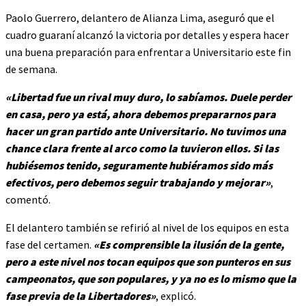
Paolo Guerrero, delantero de Alianza Lima, aseguró que el
cuadro guaraní alcanzó la victoria por detalles y espera hacer
una buena preparación para enfrentar a Universitario este fin
de semana.
«Libertad fue un rival muy duro, lo sabíamos. Duele perder
en casa, pero ya está, ahora debemos prepararnos para
hacer un gran partido ante Universitario. No tuvimos una
chance clara frente al arco como la tuvieron ellos. Si las
hubiésemos tenido, seguramente hubiéramos sido más
efectivos, pero debemos seguir trabajando y mejorar»
,
comentó.
El delantero también se refirió al nivel de los equipos en esta
fase del certamen.
«Es comprensible la ilusión de la gente,
pero a este nivel nos tocan equipos que son punteros en sus
campeonatos, que son populares, y ya no es lo mismo que la
fase previa de la Libertadores»
, explicó.