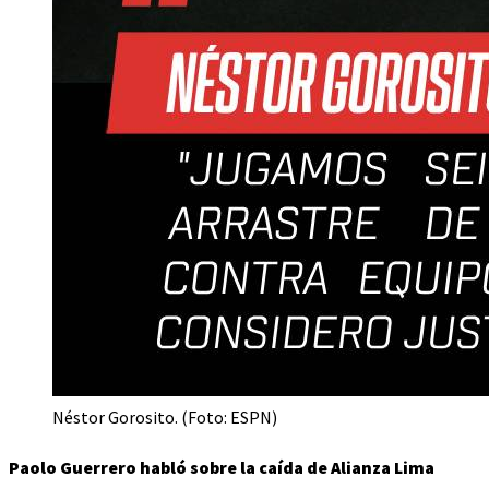
Néstor Gorosito. (Foto: ESPN)
Paolo Guerrero habló sobre la caída de Alianza Lima