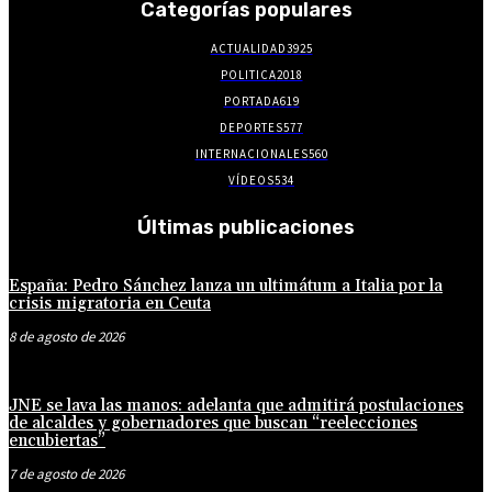
Categorías populares
ACTUALIDAD
3925
POLITICA
2018
PORTADA
619
DEPORTES
577
INTERNACIONALES
560
VÍDEOS
534
Últimas publicaciones
España: Pedro Sánchez lanza un ultimátum a Italia por la
crisis migratoria en Ceuta
8 de agosto de 2026
JNE se lava las manos: adelanta que admitirá postulaciones
de alcaldes y gobernadores que buscan “reelecciones
encubiertas”
7 de agosto de 2026