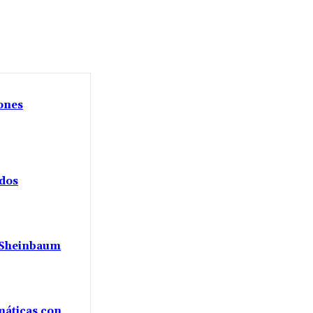
iones
ados
a Sheinbaum
máticas con