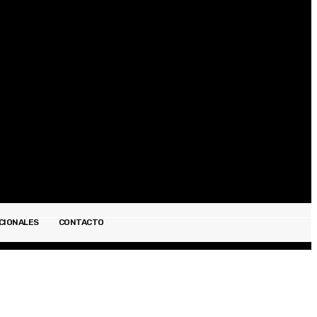
Registrarse / Unirse
CIONALES
CONTACTO
ESPECTÁCULOS
INTERNACIONALES
CONTACTO