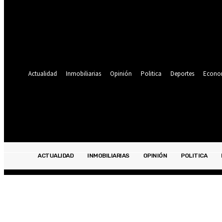
Se te ha enviado una contraseña por correo electrónico.
Recuperación de contraseña
Recupera tu contraseña
tu correo electrónico
Se te ha enviado una contraseña por correo electrónico.
Actualidad
Inmobiliarias
Opinión
Politica
Deportes
Econo
19.9
C
Lima
sábado, agosto 8, 2026
ACTUALIDAD
INMOBILIARIAS
OPINIÓN
POLITICA
ACTUALIDAD
INMOBILIARIAS
OPINIÓN