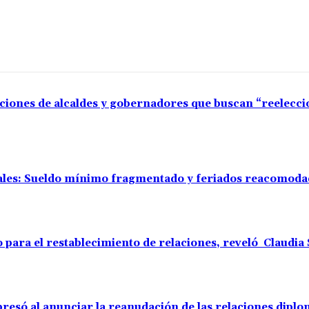
aciones de alcaldes y gobernadores que buscan “reelecc
rales: Sueldo mínimo fragmentado y feriados reacomod
o para el restablecimiento de relaciones, reveló Claudi
resó al anunciar la reanudación de las relaciones diplo