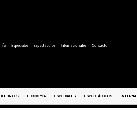
mía
Especiales
Espectáculos
Internacionales
Contacto
DEPORTES
ECONOMÍA
ESPECIALES
ESPECTÁCULOS
INTERNA
POLITICA
DEPORTES
ECONOMÍA
ESPECIALES