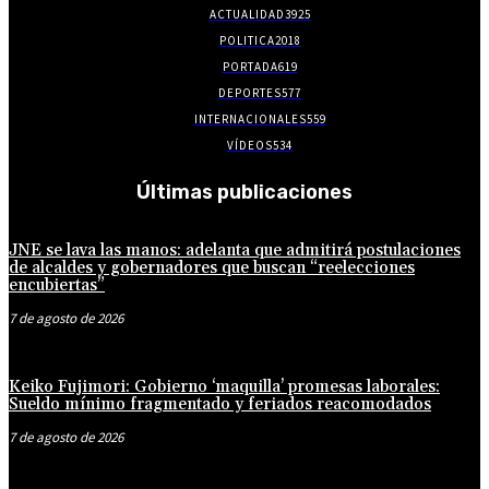
ACTUALIDAD
3925
POLITICA
2018
PORTADA
619
DEPORTES
577
INTERNACIONALES
559
VÍDEOS
534
Últimas publicaciones
JNE se lava las manos: adelanta que admitirá postulaciones
de alcaldes y gobernadores que buscan “reelecciones
encubiertas”
7 de agosto de 2026
Keiko Fujimori: Gobierno ‘maquilla’ promesas laborales:
Sueldo mínimo fragmentado y feriados reacomodados
7 de agosto de 2026