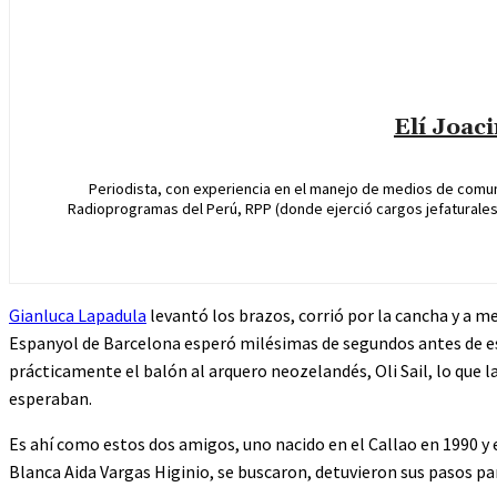
Elí Joac
Periodista, con experiencia en el manejo de medios de comun
Radioprogramas del Perú, RPP (donde ejerció cargos jefaturales 
Gianluca Lapadula
levantó los brazos, corrió por la cancha y a m
Espanyol de Barcelona esperó milésimas de segundos antes de est
prácticamente el balón al arquero neozelandés, Oli Sail, lo que la
esperaban.
Es ahí como estos dos amigos, uno nacido en el Callao en 1990 y e
Blanca Aida Vargas Higinio, se buscaron, detuvieron sus pasos pa