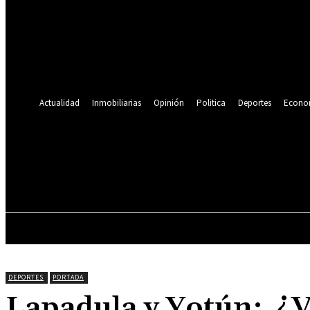
Se te ha enviado una contraseña por correo electrónico.
Recuperación de contraseña
Recupera tu contraseña
tu correo electrónico
Se te ha enviado una contraseña por correo electrónico.
Actualidad
Inmobiliarias
Opinión
Politica
Deportes
Econo
20.5
C
Lima
viernes, agosto 7, 2026
ACTUALIDAD
INMOBILIARIAS
OPINIÓN
DEPORTES
PORTADA
Lapadula y Yotún: ¿Vi