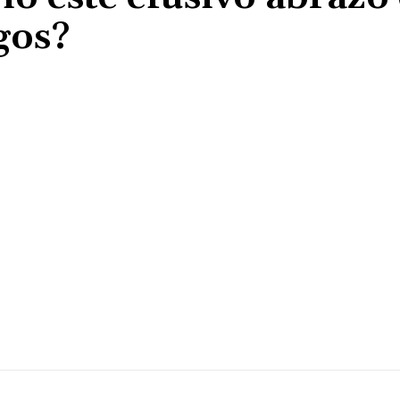
gos?
Cuota