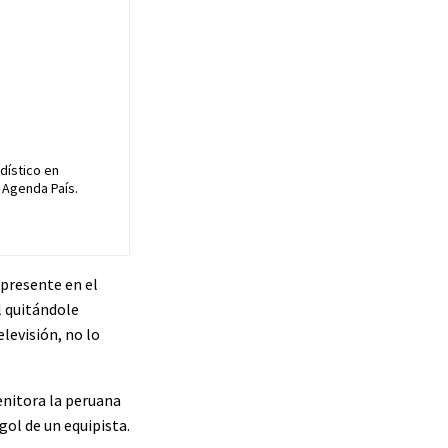
dístico en
 Agenda País.
 presente en el
l quitándole
elevisión, no lo
enitora la peruana
gol de un equipista.