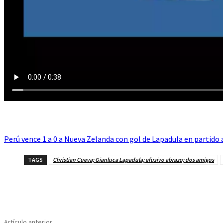
Perú vence 1 a 0 a Nueva Zelanda con gol de Lapadula en partido 
TAGS
Christian Cueva; Gianluca Lapadula; efusivo abrazo; dos amigos
Cuota
Artículo anterior