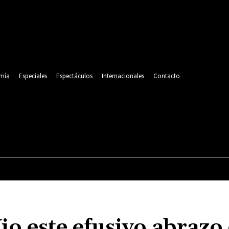
mía
Especiales
Espectáculos
Internacionales
Contacto
POLITICA
DEPORTES
ECONOMÍA
ESPECIALES
o este efusivo abrazo