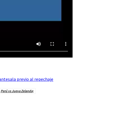
antesala previo al repechaje
Perú vs Jueva Zelanda;