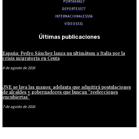
PORTADA
617
DEPORTES
577
INTERNACIONALES
556
VÍDEOS
531
Últimas publicaciones
España: Pedro Sánchez lanza un ultimátum a Italia por la
crisis migratoria en Ceuta
8 de agosto de 2026
JNE se lava las manos: adelanta que admitirá postulaciones
de alcaldes y gobernadores que buscan “reelecciones
encubiertas”
7 de agosto de 2026