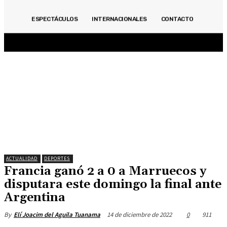
ACTUALIDAD
INMOBILIARIAS
OPINIÓN
POLITICA
DEPORTES
ECONOMÍA
ESPECTÁCULOS
INTERNACIONALES
CONTACTO
ESPECIALES
ESPECTÁCULOS
INTERNACIONALES
CONTACTO
ACTUALIDAD
DEPORTES
Francia ganó 2 a 0 a Marruecos y
disputara este domingo la final ante
Argentina
14 de diciembre de 2022
0
911
By
Elí Joacim del Aguila Tuanama