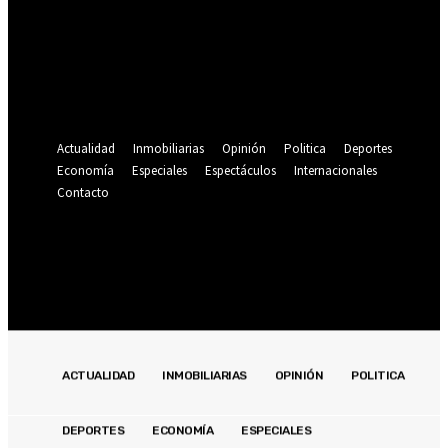
Se te ha enviado una contraseña por correo electrónico.
Recuperación de contraseña
Recupera tu contraseña
tu correo electrónico
Se te ha enviado una contraseña por correo electrónico.
Actualidad
Inmobiliarias
Opinión
Politica
Deportes
Economía
Especiales
Espectáculos
Internacionales
Contacto
Registrarse / Unirse
19.4
C
Lima
sábado, agosto 8, 2026
ACTUALIDAD
INMOBILIARIAS
OPINIÓN
POLITICA
DEPORTES
ECONOMÍA
ESPECIALES