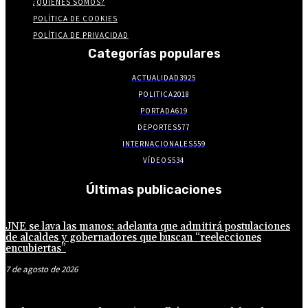
¿QUIENES SOMOS?
POLÍTICA DE COOKIES
POLÍTICA DE PRIVACIDAD
Categorías populares
ACTUALIDAD
3925
POLITICA
2018
PORTADA
619
DEPORTES
577
INTERNACIONALES
559
VÍDEOS
534
Últimas publicaciones
JNE se lava las manos: adelanta que admitirá postulaciones
de alcaldes y gobernadores que buscan “reelecciones
encubiertas”
7 de agosto de 2026