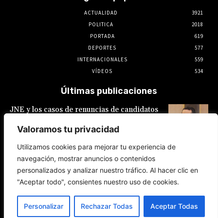
ACTUALIDAD
3921
POLITICA
2018
PORTADA
619
DEPORTES
577
INTERNACIONALES
559
VÍDEOS
534
Últimas publicaciones
JNE y los casos de renuncias de candidatos
a alcaldes similares a los de López Aliaga: La
Constitución está por encima del reglamento
Valoramos tu privacidad
6 de agosto de 2026
Utilizamos cookies para mejorar tu experiencia de
navegación, mostrar anuncios o contenidos
Rafael López Aliaga recibe sin rubor la
personalizados y analizar nuestro tráfico. Al hacer clic en
renuncia de Luis Rubio a la candidatura a la
alcaldía de Lima
"Aceptar todo", consientes nuestro uso de cookies.
5 de agosto de 2026
Personalizar
Rechazar Todas
Aceptar Todas