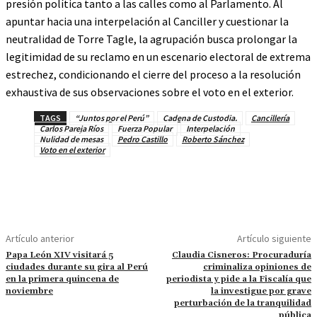
presión política tanto a las calles como al Parlamento. Al
apuntar hacia una interpelación al Canciller y cuestionar la
neutralidad de Torre Tagle, la agrupación busca prolongar la
legitimidad de su reclamo en un escenario electoral de extrema
estrechez, condicionando el cierre del proceso a la resolución
exhaustiva de sus observaciones sobre el voto en el exterior.
TAGS
“Juntos por el Perú”
Cadena de Custodia.
Cancillería
Carlos Pareja Ríos
Fuerza Popular
Interpelación
Nulidad de mesas
Pedro Castillo
Roberto Sánchez
Voto en el exterior
Artículo anterior
Artículo siguiente
Papa León XIV visitará 5
Claudia Cisneros: Procuraduría
ciudades durante su gira al Perú
criminaliza opiniones de
en la primera quincena de
periodista y pide a la Fiscalía que
noviembre
la investigue por grave
perturbación de la tranquilidad
pública