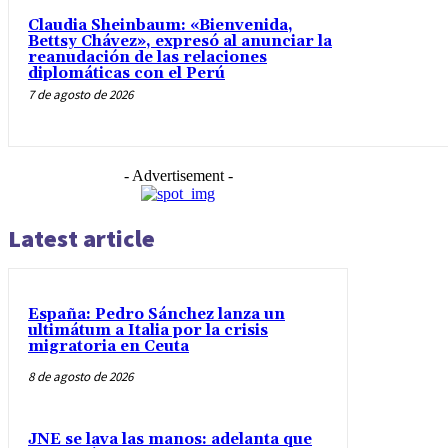
Claudia Sheinbaum: «Bienvenida,
Bettsy Chávez», expresó al anunciar la
reanudación de las relaciones
diplomáticas con el Perú
7 de agosto de 2026
- Advertisement -
Latest article
España: Pedro Sánchez lanza un
ultimátum a Italia por la crisis
migratoria en Ceuta
8 de agosto de 2026
JNE se lava las manos: adelanta que