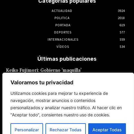
Categorías populares
ACTUALIDAD
3924
POLITICA
2018
PORTADA
619
DEPORTES
577
INTERNACIONALES
559
VÍDEOS
534
Últimas publicaciones
Keiko Fujimori: Gobierno ‘maquilla’
promesas laborales: Sueldo mínimo
fragmentado y feriados reacomodados
Valoramos tu privacidad
7 de agosto de 2026
Utilizamos cookies para mejorar tu experiencia de
navegación, mostrar anuncios o contenidos
Keiko Fujimori es la que buscó al Gobierno
personalizados y analizar nuestro tráfico. Al hacer clic en
de México para el restablecimiento de
relaciones, reveló Claudia Sheinbaum
"Aceptar todo", consientes nuestro uso de cookies.
7 de agosto de 2026
Personalizar
Rechazar Todas
Aceptar Todas