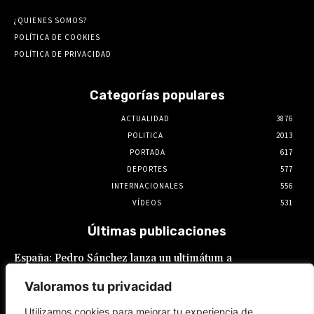
¿QUIENES SOMOS?
POLÍTICA DE COOKIES
POLÍTICA DE PRIVACIDAD
Categorías populares
ACTUALIDAD
3876
POLITICA
2013
PORTADA
617
DEPORTES
577
INTERNACIONALES
556
VÍDEOS
531
Últimas publicaciones
España: Pedro Sánchez lanza un ultimátum a
Italia por la crisis migratoria en Ceuta
Valoramos tu privacidad
8 de agosto de 2026
Utilizamos cookies para mejorar tu experiencia de