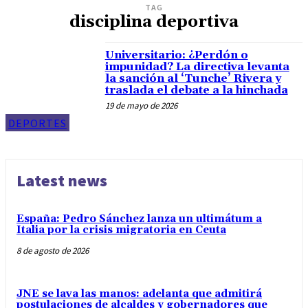
TAG
disciplina deportiva
Universitario: ¿Perdón o
impunidad? La directiva levanta
la sanción al ‘Tunche’ Rivera y
traslada el debate a la hinchada
19 de mayo de 2026
DEPORTES
Latest news
España: Pedro Sánchez lanza un ultimátum a
Italia por la crisis migratoria en Ceuta
8 de agosto de 2026
JNE se lava las manos: adelanta que admitirá
postulaciones de alcaldes y gobernadores que