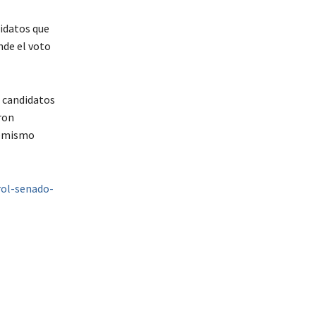
idatos que
nde el voto
s candidatos
ron
remismo
ol-senado-