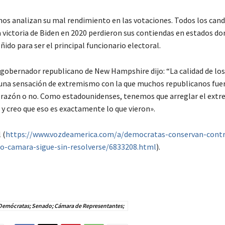
nos analizan su mal rendimiento en las votaciones. Todos los cand
 victoria de Biden en 2020 perdieron sus contiendas en estados do
ido para ser el principal funcionario electoral.
 gobernador republicano de New Hampshire dijo: “La calidad de lo
una sensación de extremismo con la que muchos republicanos fue
 razón o no. Como estadounidenses, tenemos que arreglar el ext
y creo que eso es exactamente lo que vieron».
 (
https://www.vozdeamerica.com/a/democratas-conservan-contr
do-camara-sigue-sin-resolverse/6833208.html
).
Demócratas; Senado; Cámara de Representantes;