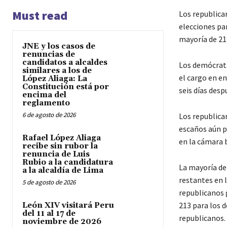
Must read
Los republica
elecciones pa
mayoría de 21
JNE y los casos de
renuncias de
candidatos a alcaldes
Los demócrata
similares a los de
el cargo en e
López Aliaga: La
Constitución está por
seis días desp
encima del
reglamento
6 de agosto de 2026
Los republica
escaños aún p
Rafael López Aliaga
en la cámara 
recibe sin rubor la
renuncia de Luis
Rubio a la candidatura
La mayoría de
a la alcaldía de Lima
restantes en l
5 de agosto de 2026
republicanos 
213 para los 
León XIV visitará Peru
del 11 al 17 de
republicanos.
noviembre de 2026