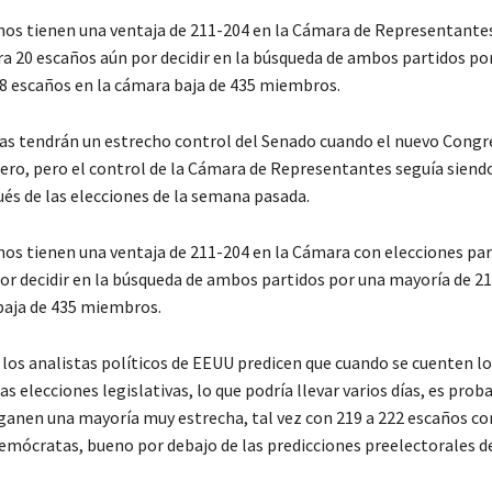
nos tienen una ventaja de 211-204 en la Cámara de Representante
ra 20 escaños aún por decidir en la búsqueda de ambos partidos po
8 escaños en la cámara baja de 435 miembros.
s tendrán un estrecho control del Senado cuando el nuevo Cong
nero, pero el control de la Cámara de Representantes seguía siendo
ués de las elecciones de la semana pasada.
nos tienen una ventaja de 211-204 en la Cámara con elecciones par
or decidir en la búsqueda de ambos partidos por una mayoría de 2
baja de 435 miembros.
 los analistas políticos de EEUU predicen que cuando se cuenten l
as elecciones legislativas, lo que podría llevar varios días, es prob
ganen una mayoría muy estrecha, tal vez con 219 a 222 escaños co
demócratas, bueno por debajo de las predicciones preelectorales de