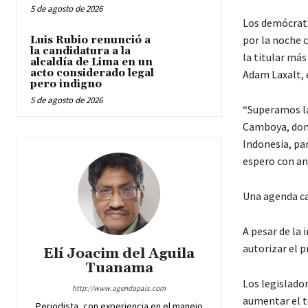
5 de agosto de 2026
Los demócrata
por la noche 
Luis Rubio renunció a
la candidatura a la
la titular má
alcaldía de Lima en un
acto considerado legal
Adam Laxalt, 
pero indigno
5 de agosto de 2026
“Superamos la
Camboya, donde
Indonesia, pa
espero con an
Una agenda c
A pesar de la
autorizar el p
Elí Joacim del Aguila
Tuanama
Los legislado
http://www.agendapais.com
aumentar el te
Periodista, con experiencia en el manejo