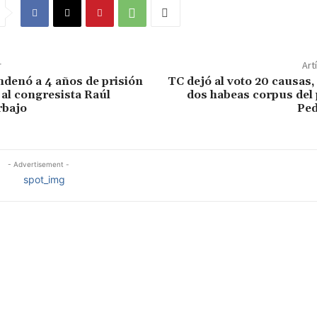
r
Art
denó a 4 años de prisión
TC dejó al voto 20 causas, 
al congresista Raúl
dos habeas corpus del
rbajo
Ped
- Advertisement -