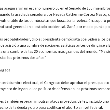
s aseguraron un escaño número 50 en el Senado de 100 miembros
cuando la asediada senadora por Nevada Catherine Cortez Masto, 
s vulnerable de los demócratas que buscaba la reelección, superó p
exfiscal general en el estado occidental. Ganó por medio punto po
s probabilidades”, dijo el presidente demócrata Joe Biden a los pe
 asistió a una cumbre de naciones asiáticas antes de dirigirse a B
ra una cumbre de las 20 economías más grandes del mundo. “Me si
sias los próximos dos años”.
argada
 incertidumbre electoral, el Congreso debe aprobar el presupuesto 
royecto de ley anual de política de defensa en las próximas semana
res también esperan impulsar otros proyectos de ley, incluido uno
cho de la deuda y otro para codificar el aborto a nivel federal.