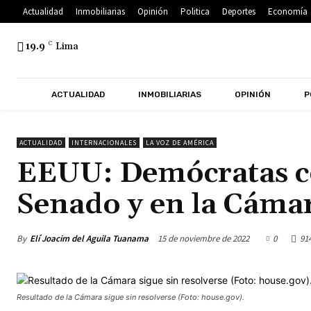
Actualidad
Inmobiliarias
Opinión
Politica
Deportes
Economía
19.9
C
Lima
ACTUALIDAD
INMOBILIARIAS
OPINIÓN
P
ACTUALIDAD
INTERNACIONALES
LA VOZ DE AMÉRICA
EEUU: Demócratas co
Senado y en la Cáma
By
Elí Joacim del Aguila Tuanama
15 de noviembre de 2022
0
91
Resultado de la Cámara sigue sin resolverse (Foto: house.gov).