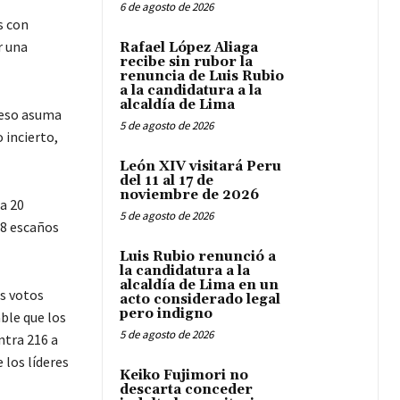
6 de agosto de 2026
s con
r una
Rafael López Aliaga
recibe sin rubor la
renuncia de Luis Rubio
a la candidatura a la
alcaldía de Lima
reso asuma
5 de agosto de 2026
 incierto,
León XIV visitará Peru
del 11 al 17 de
noviembre de 2026
a 20
5 de agosto de 2026
18 escaños
Luis Rubio renunció a
la candidatura a la
alcaldía de Lima en un
os votos
acto considerado legal
pero indigno
able que los
5 de agosto de 2026
ntra 216 a
 los líderes
Keiko Fujimori no
descarta conceder