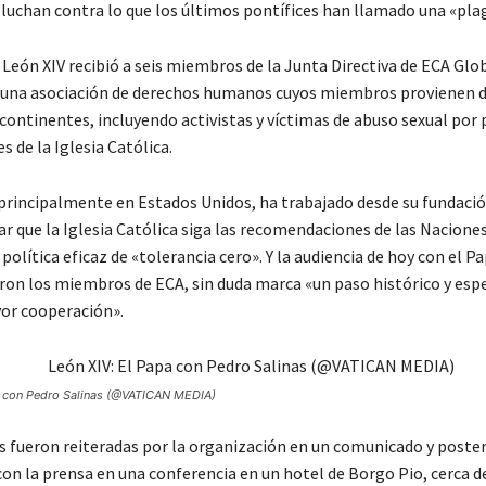
 luchan contra lo que los últimos pontífices han llamado una «pla
León XIV recibió a seis miembros de la Junta Directiva de ECA Glo
 una asociación de derechos humanos cuyos miembros provienen d
 continentes, incluyendo activistas y víctimas de abuso sexual por 
 de la Iglesia Católica.
a principalmente en Estados Unidos, ha trabajado desde su fundaci
ar que la Iglesia Católica siga las recomendaciones de las Nacione
política eficaz de «tolerancia cero». Y la audiencia de hoy con el P
ron los miembros de ECA, sin duda marca «un paso histórico y es
or cooperación».
a con Pedro Salinas (@VATICAN MEDIA)
s fueron reiteradas por la organización en un comunicado y post
on la prensa en una conferencia en un hotel de Borgo Pio, cerca d