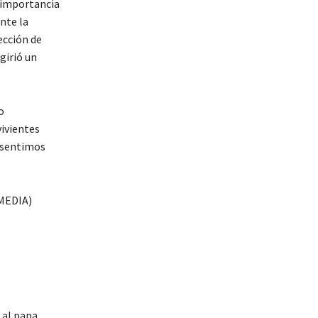
a importancia
nte la
ección de
girió un
o
vivientes
 sentimos
 al papa