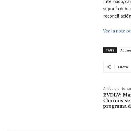
internado, ca
suponía debía
reconciliació
Vea la nota or
TAGS
Abusos
Cuota
Artículo anterio
EVDLV: Mar
Chirinos s
programa de