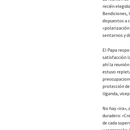
recién elegido
Bendiciones, 
dispuestos a c
«polarización
sentarnos y d
El Papa respo
satisfacción l
ahí la reunió
estuvo replet
preocupacione
protección de
Uganda, vicepr
No hay «ira»,
duradero: «Cre
de cada superv