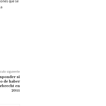
iones que se
la
ículo siguiente
esponder si
no de haber
debrecht en
2011