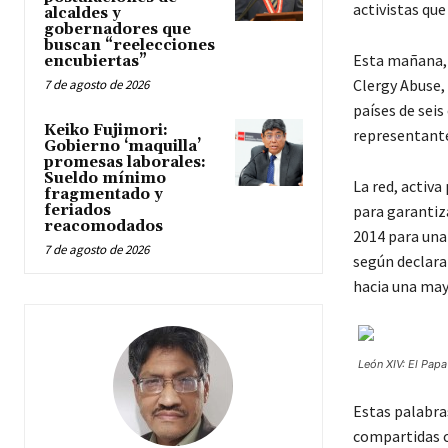
activistas que
alcaldes y
gobernadores que
buscan “reelecciones
Esta mañana, 
encubiertas”
Clergy Abuse,
7 de agosto de 2026
países de seis
Keiko Fujimori:
representantes
Gobierno ‘maquilla’
promesas laborales:
Sueldo mínimo
La red, activ
fragmentado y
feriados
para garantiz
reacomodados
2014 para una 
7 de agosto de 2026
según declara
hacia una may
León XIV: El Pap
Estas palabra
compartidas c