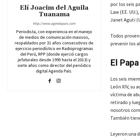
por los seis 
Elí Joacim del Aguila
Law (EE. UU.)
Tuanama
Janet Aguti (
http://www.agendapais.com
Periodista, con experiencia en el manejo
Todos provení
de medios de comunicación masivos,
respaldados por 31 años consecutivos de
prevenir los a
ejercicio periodístico en Radioprogramas
del Perú, RPP (donde ejerció cargos
jefaturales desde 1995 hasta el 2013) y
El Papa
siete años como director del periódico
digital Agenda País.
Los seis miemb
León XIV, su 
víctima de ab
retirado y lue
nosotros comp
También tiene
Leyeron una d