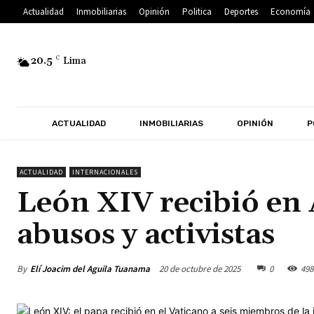
Actualidad
Inmobiliarias
Opinión
Politica
Deportes
Economía
20.5
C
Lima
ACTUALIDAD
INMOBILIARIAS
OPINIÓN
P
ACTUALIDAD
INTERNACIONALES
León XIV recibió en 
abusos y activistas
By
Elí Joacim del Aguila Tuanama
20 de octubre de 2025
0
498