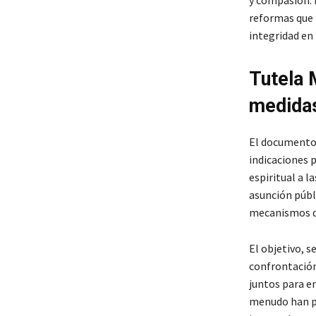
y compasión. 
reformas que p
integridad en 
Tutela 
medidas
El documento 
indicaciones 
espiritual a 
asunción públi
mecanismos d
El objetivo, s
confrontación,
juntos para e
menudo han pe