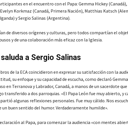
participantes en el encuentro con el Papa: Gemma Hickey (Canadá)
, Evelyn Korkmaz (Canadá, Primera Nación), Matthias Katsch (Ale
Uganda) y Sergio Salinas (Argentina).
an de diversos orígenes y culturas, pero todos compartían el obje
busos y de una colaboración más eficaz con la Iglesia.
 saluda a Sergio Salinas
ros de la ECA coincidieron en expresar su satisfacción con la audi
actitud, su enfoque y su capacidad de escucha, como declaró Gemma
uso en Terranova y Labrador, Canadá, a manos de un sacerdote que
go transferido a dos parroquias. «El Papa León fue muy abierto, y 
artió algunas reflexiones personales. Fue muy cálido. Nos escu
 un buen sentido del humor. Verdaderamente humilde».
eclaración al Papa, para comenzar la audiencia «con mentes abiert