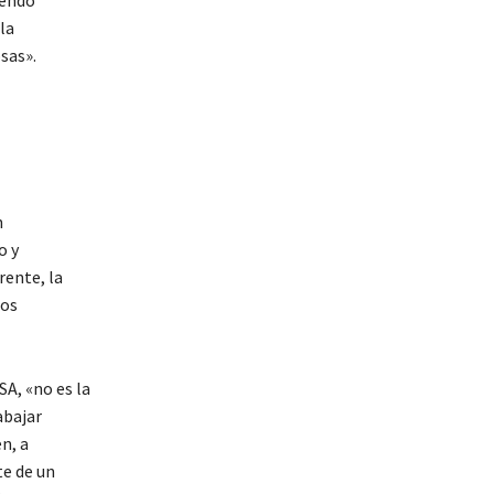
iendo
la
sas».
n
o y
rente, la
los
SA, «no es la
abajar
n, a
e de un