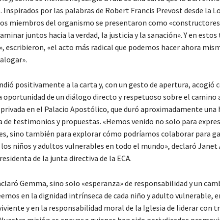
. Inspirados por las palabras de Robert Francis Prevost desde la Lo
los miembros del organismo se presentaron como «constructores
aminar juntos hacia la verdad, la justicia y la sanación». Y en esto
», escribieron, «el acto más radical que podemos hacer ahora mis
ialogar».
ndió positivamente a la carta y, con un gesto de apertura, acogió 
a oportunidad de un diálogo directo y respetuoso sobre el camino a
n privada en el Palacio Apostólico, que duró aproximadamente una 
a de testimonios y propuestas. «Hemos venido no solo para expre
s, sino también para explorar cómo podríamos colaborar para ga
 los niños y adultos vulnerables en todo el mundo», declaró Janet 
esidenta de la junta directiva de la ECA.
 aclaró Gemma, sino solo «esperanza» de responsabilidad y un cam
emos en la dignidad intrínseca de cada niño y adulto vulnerable, e
iviente y en la responsabilidad moral de la Iglesia de liderar con 