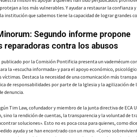
Nuestra misión es apoyar a quienes han sido perjudicados promov
rotejan a los más vulnerables. Y ayudar a restaurar la confianza y 
la institución que sabemos tiene la capacidad de lograr grandes co
Minorum: Segundo informe propone
 reparadoras contra los abusos
publicado por la Comisión Pontificia presenta un vademécum co
para la «escucha informada» y para el apoyo económico, psicológic
las víctimas. Destaca la necesidad de una comunicación más transpa
ca de responsabilidades por parte de la Iglesia y la agilización de 
e denuncia.
egún Tim Law, cofundador y miembro de la junta directiva de ECA U
 sino la rendición de cuentas, la transparencia y la voluntad de tr
ncontrar soluciones». Esto no es poca cosa para quienes, como dice
dido ayuda y se han encontrado con un muro. «Como sobrevivient