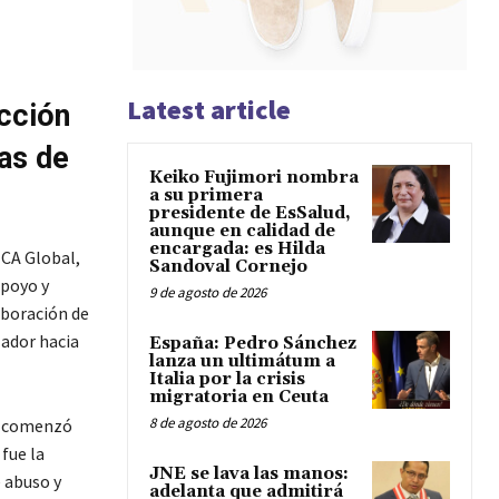
Latest article
ección
as de
Keiko Fujimori nombra
a su primera
presidente de EsSalud,
aunque en calidad de
encargada: es Hilda
ECA Global,
Sandoval Cornejo
apoyo y
9 de agosto de 2026
aboración de
zador hacia
España: Pedro Sánchez
lanza un ultimátum a
Italia por la crisis
migratoria en Ceuta
8 de agosto de 2026
do comenzó
fue la
JNE se lava las manos:
 abuso y
adelanta que admitirá