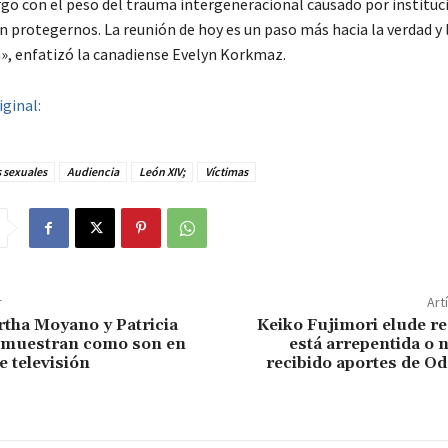
rgo con el peso del trauma intergeneracional causado por instituc
n protegernos. La reunión de hoy es un paso más hacia la verdad y 
n», enfatizó la canadiense Evelyn Korkmaz.
iginal:
 sexuales
Audiencia
León XIV;
Víctimas
r
Art
tha Moyano y Patricia
Keiko Fujimori elude r
e muestran como son en
está arrepentida o 
 televisión
recibido aportes de O