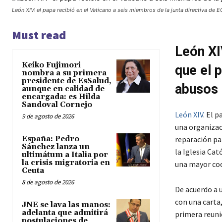
León XIV: el papa recibió en el Vaticano a seis miembros de la junta directiva de 
Must read
León XI
Keiko Fujimori
que el 
nombra a su primera
presidente de EsSalud,
abusos
aunque en calidad de
encargada: es Hilda
Sandoval Cornejo
León XIV
. El 
9 de agosto de 2026
una organizac
España: Pedro
reparación pa
Sánchez lanza un
la Iglesia Cat
ultimátum a Italia por
la crisis migratoria en
una mayor co
Ceuta
8 de agosto de 2026
De acuerdo a 
con una carta,
JNE se lava las manos:
adelanta que admitirá
primera reuni
postulaciones de