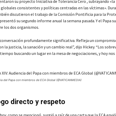
ntaron su proyecto Iniciativa de Tolerancia Cero , subrayando «l
globales consistentes y políticas centradas en las víctimas». Dura
bién discutieron el trabajo de la Comisión Pontificia para la Prot
presentó su segundo informe anual la semana pasada. Y el Papa su
re los dos organismos.
 conversación profundamente significativa. Refleja un compromis
 la justicia, la sanación y un cambio real”, dijo Hickey. “Los sobre
tiempo buscando un lugar en la mesa de negociaciones, y hoy nos
ncia del Papa con miembros de ECA Global (@VATICANMEDIA)
ogo directo y respeto
hoy, como se mencionó, surgió a raíz de una carta que la ECA envió