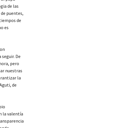
gia de las
 de puentes,
s tiempos de
mo es
con
 seguir. De
hora, pero
sar nuestras
rantizar la
Aguti, de
bio
n la valentía
transparencia