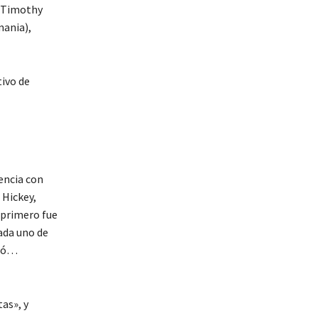
, Timothy
mania),
tivo de
encia con
 Hickey,
 primero fue
cada uno de
chó…
as», y