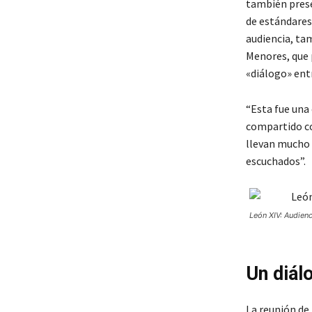
también prese
de estándares 
audiencia, tam
Menores, que 
«diálogo» ent
“Esta fue una
compartido con
llevan mucho 
escuchados”.
León XIV: Audie
Un diál
La reunión de 