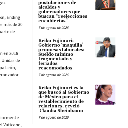
ga».
postulaciones de
alcaldes y
gobernadores que
buscan “reelecciones
bal, Ending
encubiertas”
e más de 30
7 de agosto de 2026
parte de
Keiko Fujimori:
Gobierno ‘maquilla’
promesas laborales:
ón en 2018
Sueldo mínimo
fragmentado y
s Unidas de
feriados
apa León,
reacomodados
peranzador
7 de agosto de 2026
Keiko Fujimori es la
que buscó al Gobierno
de México para el
restablecimiento de
relaciones, reveló
Claudia Sheinbaum
eriormente
7 de agosto de 2026
el Vaticano,