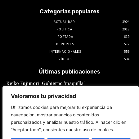
Categorías populares
ACTUALIDAD
3924
POLITICA
2018
PORTADA
619
DEPORTES
577
INTERNACIONALES
559
VÍDEOS
534
Últimas publicaciones
Keiko Fujimori: Gobierno ‘maquilla’
promesas laborales: Sueldo mínimo
fragmentado y feriados reacomodados
Valoramos tu privacidad
7 de agosto de 2026
Utilizamos cookies para mejorar tu experiencia de
navegación, mostrar anuncios o contenidos
Keiko Fujimori es la que buscó al Gobierno
personalizados y analizar nuestro tráfico. Al hacer clic en
de México para el restablecimiento de
relaciones, reveló Claudia Sheinbaum
"Aceptar todo", consientes nuestro uso de cookies.
7 de agosto de 2026