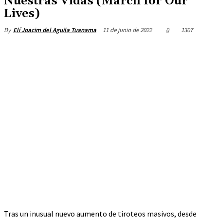
Nuestras Vidas (March for Our
Lives)
11 de junio de 2022
0
1307
By
Elí Joacim del Aguila Tuanama
Tras un inusual nuevo aumento de tiroteos masivos, desde