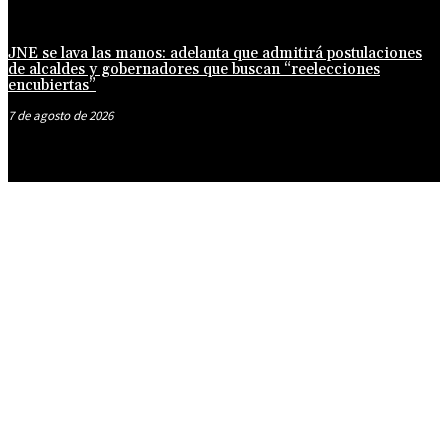
JNE se lava las manos: adelanta que admitirá postulaciones
de alcaldes y gobernadores que buscan “reelecciones
encubiertas”
7 de agosto de 2026