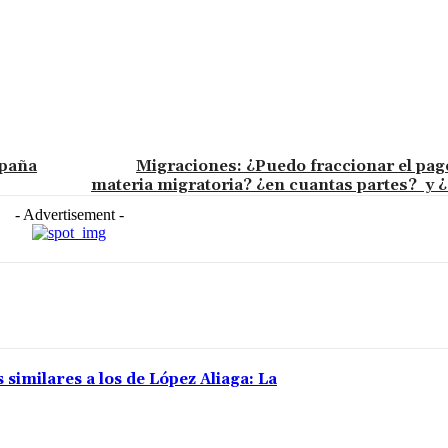
spaña
Migraciones: ¿Puedo fraccionar el pag
materia migratoria? ¿en cuantas partes? y 
- Advertisement -
 similares a los de López Aliaga: La