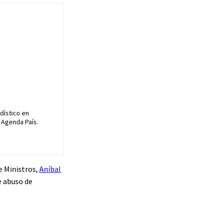
dístico en
 Agenda País.
de Ministros,
Aníbal
e abuso de