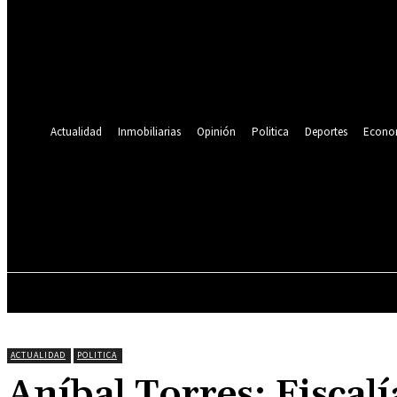
Se te ha enviado una contraseña por correo electrónico.
Recuperación de contraseña
Recupera tu contraseña
tu correo electrónico
Se te ha enviado una contraseña por correo electrónico.
Actualidad
Inmobiliarias
Opinión
Politica
Deportes
Econo
22.2
C
Lima
jueves, agosto 6, 2026
ACTUALIDAD
INMOBILIARIAS
OPINIÓN
ACTUALIDAD
POLITICA
Aníbal Torres: Fiscalí