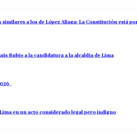
 similares a los de López Aliaga: La Constitución está p
uis Rubio a la candidatura a la alcaldía de Lima
 2026
e Lima en un acto considerado legal pero indigno