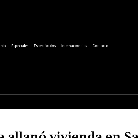
mía
Especiales
Espectáculos
Internacionales
Contacto
POLITICA
DEPORTES
ECONOMÍA
ESPECIALES
a allanó vivienda en S