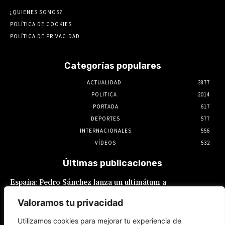
¿QUIENES SOMOS?
POLÍTICA DE COOKIES
POLÍTICA DE PRIVACIDAD
Categorías populares
ACTUALIDAD
3877
POLITICA
2014
PORTADA
617
DEPORTES
577
INTERNACIONALES
556
VÍDEOS
532
Últimas publicaciones
España: Pedro Sánchez lanza un ultimátum a
Italia por la crisis migratoria en Ceuta
Valoramos tu privacidad
8 de agosto de 2026
Utilizamos cookies para mejorar tu experiencia de