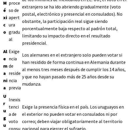
M
proce
extranjero se ha ido abriendo gradualmente (voto
é
so de
postal, electrónico y presencial en consulados). No
xi
apert
obstante, la participación real sigue siendo
c
ura
porcentualmente baja respecto al padrón total,
o
gradu
limitando su impacto directo en el resultado
al
presidencial.
Al
Exige
Los alemanes en el extranjero solo pueden votar si
e
ncia
han residido de forma continua en Alemania durante
m
de
al menos tres meses después de cumplir los 14 años,
a
reside
y que no hayan pasado más de 25 años desde su
ni
ncia
mudanza.
a
previa
U
Inexis
r
tenci
Exige la presencia física en el país. Los uruguayos en
u
a de
el exterior no pueden votar en consulados ni por
g
voto
correo; deben viajar obligatoriamente al territorio
u
consu
nacional para ejercer el sufragio.