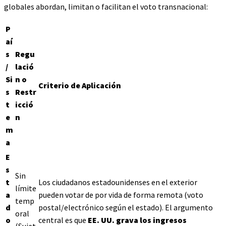
globales abordan, limitan o facilitan el voto transnacional:
P
aí
s
Regu
/
lació
Si
n o
Criterio de Aplicación
s
Restr
t
icció
e
n
m
a
E
s
Sin
t
Los ciudadanos estadounidenses en el exterior
límite
a
pueden votar de por vida de forma remota (voto
temp
d
postal/electrónico según el estado). El argumento
oral
o
central es que
EE. UU. grava los ingresos
(Sujet