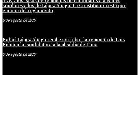
JNE y los casos de renuncias de candidatos a alcaldes
similares a los de López Aliaga: La Constitución está por
encima del reglamento
6 de agosto de 2026
Rafael López Aliaga recibe sin rubor la renuncia de Luis
Rubio a la candidatura a la alcaldía de Lima
5 de agosto de 2026