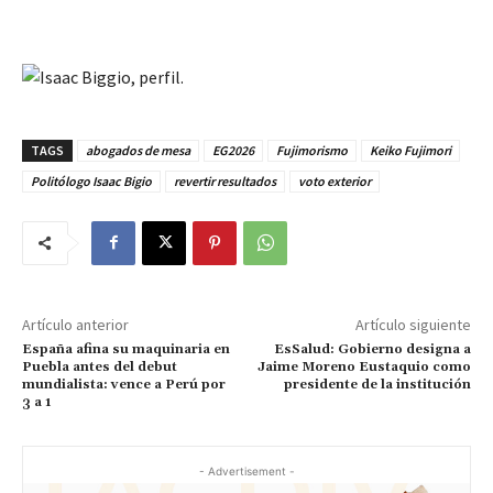
TAGS
abogados de mesa
EG2026
Fujimorismo
Keiko Fujimori
Politólogo Isaac Bigio
revertir resultados
voto exterior
Artículo anterior
Artículo siguiente
España afina su maquinaria en
EsSalud: Gobierno designa a
Puebla antes del debut
Jaime Moreno Eustaquio como
mundialista: vence a Perú por
presidente de la institución
3 a 1
- Advertisement -