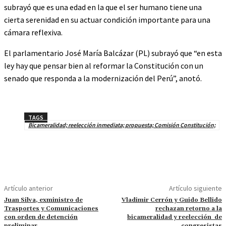
subrayó que es una edad en la que el ser humano tiene una
cierta serenidad en su actuar condición importante para una
cámara reflexiva.
El parlamentario José María Balcázar (PL) subrayó que “en esta
ley hay que pensar bien al reformar la Constitución con un
senado que responda a la modernización del Perú”, anotó.
TAGS
Bicameralidad; reelección inmediata; propuesta; Comisión Constitución;
Artículo anterior
Artículo siguiente
Juan Silva, exministro de
Vladimir Cerrón y Guido Bellido
Trasportes y Comunicaciones
rechazan retorno a la
con orden de detención
bicameralidad y reelección de
preliminar
congresistas