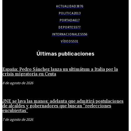
ACTUALIDAD
3876
POLITICA
2013
PORTADA
617
DEPORTES
577
INTERNACIONALES
556
VÍDEOS
531
Últimas publicaciones
España: Pedro Sánchez lanza un ultimátum a Italia por la
crisis migratoria en Ceuta
8 de agosto de 2026
JNE se lava las manos: adelanta que admitirá postulaciones
de alcaldes y gobernadores que buscan “reelecciones
encubiertas”
7 de agosto de 2026