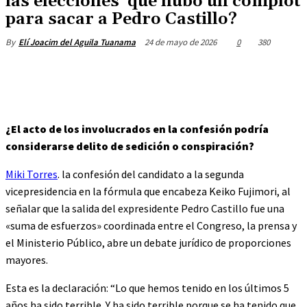
las elecciones que hubo un complot
para sacar a Pedro Castillo?
24 de mayo de 2026
0
380
By
Elí Joacim del Aguila Tuanama
¿El acto de los involucrados en la confesión podría
considerarse delito de sedición o conspiración?
Miki Torres
. la confesión del candidato a la segunda
vicepresidencia en la fórmula que encabeza Keiko Fujimori, al
señalar que la salida del expresidente Pedro Castillo fue una
«suma de esfuerzos» coordinada entre el Congreso, la prensa y
el Ministerio Público, abre un debate jurídico de proporciones
mayores.
Esta es la declaración: “Lo que hemos tenido en los últimos 5
años ha sido terrible. Y ha sido terrible porque se ha tenido que