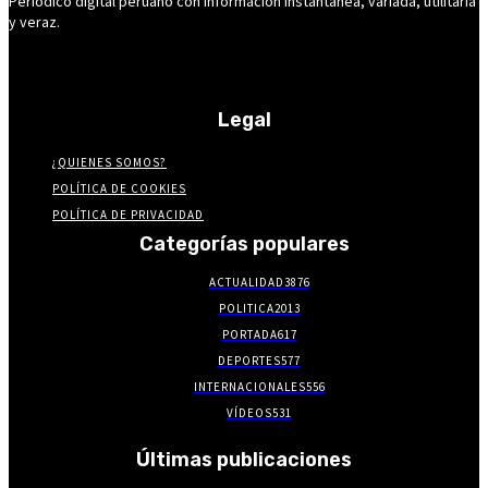
Periódico digital peruano con información instantánea, variada, utilitaria
y veraz.
Legal
¿QUIENES SOMOS?
POLÍTICA DE COOKIES
POLÍTICA DE PRIVACIDAD
Categorías populares
ACTUALIDAD
3876
POLITICA
2013
PORTADA
617
DEPORTES
577
INTERNACIONALES
556
VÍDEOS
531
Últimas publicaciones